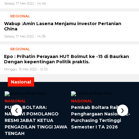
Selasa, 17 Mei 2022 - 14:46
REGIONAL
Wabup :Amin Lasena Menjamu investor Pertanian
China
Selasa, 17 Mei 2022 - 14:39
REGIONAL
Epo : Prihatin Perayaan HUT Bolmut ke -15 di Baurkan
Dengan kepentingan Politik praktis.
Minggu, 15 Mei 2022 - 12:33
Nasional
NASIONAL
NASIONAL
‹
›
PUTRA BOLTARA:
Pemkab Boltara Raih
NAWAWI POMOLANGO
Penghargaan Nasional E-
RESMI JABAT KETUA
Purchasing Tertinggi
PENGADILAN TINGGI JAWA
Semester I TA 2026
TENGAH