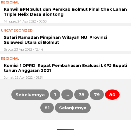
REGIONAL
Kanwil BPN Sulut dan Pemkab Bolmut Final Chek Lahan
Triple Helix Desa Biontong
Minggu, 24 Apr 2022 - 08:53
UNCATEGORIZED
Safari Ramadan Pimpinan Wilayah NU Provinsi
Sulawesi Utara di Bolmut
Sabtu, 23 Apr 2022 - 12:44
REGIONAL
Komisi 1 DPRD Rapat Pembahasan Evaluasi LKPJ Bupati
tahun Anggaran 2021
Jumat, 22 Apr 2022 - 08:51
Sebelumnya
1
…
78
79
80
Paginasi
81
Selanjutnya
pos