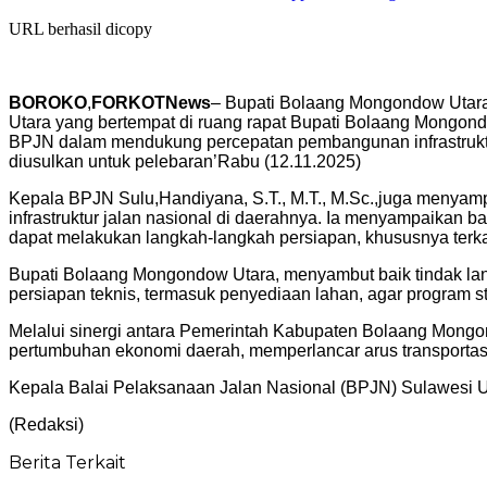
URL berhasil dicopy
BOROKO
,
FORKOTNews
– Bupati Bolaang Mongondow Utara 
Utara yang bertempat di ruang rapat Bupati Bolaang Mongond
BPJN dalam mendukung percepatan pembangunan infrastruktur
diusulkan untuk pelebaran’Rabu (12.11.2025)
Kepala BPJN Sulu,Handiyana, S.T., M.T., M.Sc.,juga menyamp
infrastruktur jalan nasional di daerahnya. Ia menyampaikan 
dapat melakukan langkah-langkah persiapan, khususnya terka
‎Bupati Bolaang Mongondow Utara, menyambut baik tindak l
persiapan teknis, termasuk penyediaan lahan, agar program str
Melalui sinergi antara Pemerintah Kabupaten Bolaang Mong
pertumbuhan ekonomi daerah, memperlancar arus transportasi,
Kepala Balai Pelaksanaan Jalan Nasional (BPJN) Sulawesi Utar
(Redaksi)
Berita Terkait