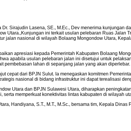
Dr. Sirajudin Lasena, SE., M.Ec., Dev menerima kunjungan da
ow Utara.,Kunjungan ini terkait usulan pelebaran Ruas Jalan
 jalan nasional di wilayah Bolaang Mongondow Utara, Kepala 
aikan apresiasi kepada Pemerintah Kabupaten Bolaang Mongond
bahwa apabila usulan pelebaran jalan ini disetujui untuk pel
it pembebasan lahan di sepanjang jalan yang akan diperlebar.
anjut cepat dari BPJN Sulut. Ia menegaskan komitmen Pemeri
ategis nasional di bidang infrastruktur ini dapat terealisasi 
ondow Utara dan BPJN Sulawesi Utara, diharapkan peningkata
 serta memperkuat konektivitas lintas kabupaten di wilayah ut
a, Handiyana, S.T., M.T., M.Sc., bersama tim, Kepala Dinas PU