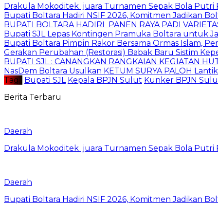
Drakula Mokoditek juara Turnamen Sepak Bola Putr
Bupati Boltara Hadiri NSIF 2026, Komitmen Jadikan Bol
BUPATI BOLTARA HADIRI PANEN RAYA PADI VARIETAS
Bupati SJL Lepas Kontingen Pramuka Boltara untuk Ja
Bupati Boltara Pimpin Rakor Bersama Ormas Islam, Per
Gerakan Perubahan (Restorasi) Babak Baru Sistim Ke
BUPATI SJL : CANANGKAN RANGKAIAN KEGIATAN HUT
NasDem Boltara Usulkan KETUM SURYA PALOH Lantik 
Tag :
Bupati SJL
Kepala BPJN Sulut
Kunker BPJN Sulu
Berita Terbaru
Daerah
Drakula Mokoditek juara Turnamen Sepak Bola Putr
Daerah
Bupati Boltara Hadiri NSIF 2026, Komitmen Jadikan Bol