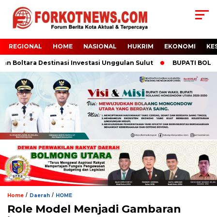
REGIONAL
HOME
NASIONAL
HUKRIM
EKONOMI
KE
ra Destinasi Investasi Unggulan Sulut
BUPATI BOLTARA HADIR
/
/
Home
Daerah
HOME
Role Model Menjadi Gambaran