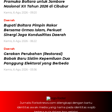
Pramuka Boltara untuk Jambore
Nasional XII Tahun 2026 di Cibubur
Kamis, 6 Agu 2026 - 09:20
Daerah
Bupati Boltara Pimpin Rakor
Bersama Ormas Islam, Perkuat
Sinergi Jaga Kondusifitas Daerah
Kamis, 6 Agu 2026 - 06:22
Daerah
Gerakan Perubahan (Restorasi)
Babak Baru Sistim Kepemiluan Dua
Panggung Elektoral yang Berbeda
Kamis, 6 Agu 2026 - 05:56
Jurnalis Forkotnews.com dilengkapi dengan kartu
identitas awak media yang nama pada identitas wajib
tertera pula dalam box redaksi