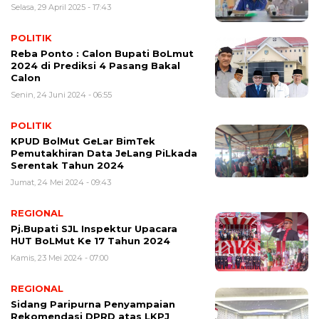
Selasa, 29 April 2025 - 17:43
POLITIK
Reba Ponto : Calon Bupati BoLmut
2024 di Prediksi 4 Pasang Bakal
Calon
Senin, 24 Juni 2024 - 06:55
POLITIK
KPUD BolMut GeLar BimTek
Pemutakhiran Data JeLang PiLkada
Serentak Tahun 2024
Jumat, 24 Mei 2024 - 09:43
REGIONAL
Pj.Bupati SJL Inspektur Upacara
HUT BoLMut Ke 17 Tahun 2024
Kamis, 23 Mei 2024 - 07:00
REGIONAL
Sidang Paripurna Penyampaian
Rekomendasi DPRD atas LKPJ