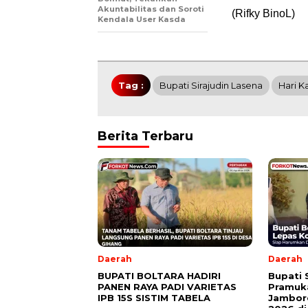
Akuntabilitas dan Soroti
(Rifky BinoL)
Kendala User Kasda
Tag :
Bupati Sirajudin Lasena
Hari Ka
Berita Terbaru
Daerah
Daerah
BUPATI BOLTARA HADIRI
Bupati 
PANEN RAYA PADI VARIETAS
Pramuka
IPB 15S SISTIM TABELA
Jambore