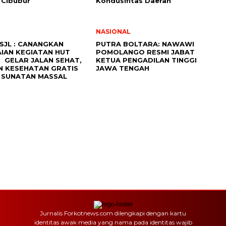
 Cibubur
Kondusifitas Daerah
NASIONAL
 SJL : CANANGKAN
PUTRA BOLTARA: NAWAWI
IAN KEGIATAN HUT
POMOLANGO RESMI JABAT
I GELAR JALAN SEHAT,
KETUA PENGADILAN TINGGI
N KESEHATAN GRATIS
JAWA TENGAH
 SUNATAN MASSAL
Jurnalis Forkotnews.com dilengkapi dengan kartu
identitas awak media yang nama pada identitas wajib