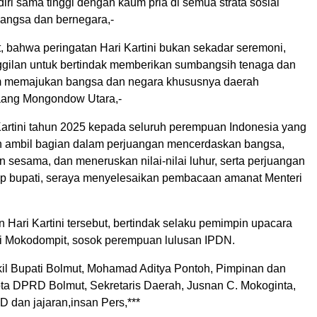
ri sama tinggi dengan kaum pria di semua strata sosial
angsa dan bernegara,-
, bahwa peringatan Hari Kartini bukan sekadar seremoni,
gilan untuk bertindak memberikan sumbangsih tenaga dan
am memajukan bangsa dan negara khususnya daerah
aang Mongondow Utara,-
Kartini tahun 2025 kepada seluruh perempuan Indonesia yang
an ambil bagian dalam perjuangan mencerdaskan bangsa,
sesama, dan meneruskan nilai-nilai luhur, serta perjuangan
utup bupati, seraya menyelesaikan pembacaan amanat Menteri
 Hari Kartini tersebut, bertindak selaku pemimpin upacara
i Mokodompit, sosok perempuan lulusan IPDN.
akil Bupati Bolmut, Mohamad Aditya Pontoh, Pimpinan dan
a DPRD Bolmut, Sekretaris Daerah, Jusnan C. Mokoginta,
 dan jajaran,insan Pers,***