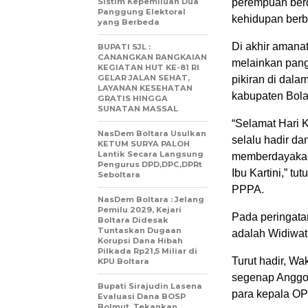
Sistim Kepemiluan Dua
perempuan berdi
Panggung Elektoral
kehidupan berb
yang Berbeda
Di akhir amanat
BUPATI SJL :
CANANGKAN RANGKAIAN
melainkan pang
KEGIATAN HUT KE-81 RI
GELAR JALAN SEHAT,
pikiran di dal
LAYANAN KESEHATAN
kabupaten Bol
GRATIS HINGGA
SUNATAN MASSAL
“Selamat Hari 
NasDem Boltara Usulkan
selalu hadir d
KETUM SURYA PALOH
Lantik Secara Langsung
memberdayakan 
Pengurus DPD,DPC,DPRt
Ibu Kartini,” t
Seboltara ‎
PPPA.
‎NasDem Boltara : Jelang
Pemilu 2029, Kejari
Pada peringatan
Boltara Didesak
Tuntaskan Dugaan
adalah Widiwat
Korupsi Dana Hibah
Pilkada Rp21,5 Miliar di
Turut hadir, W
KPU Boltara
segenap Anggot
Bupati Sirajudin Lasena
para kepala OPD
Evaluasi Dana BOSP
Bolmut, Tekankan