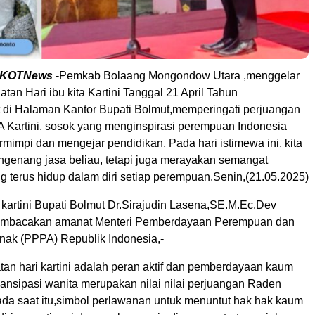
KOTNews
-Pemkab Bolaang Mongondow Utara ,menggelar
tan Hari ibu kita Kartini Tanggal 21 April Tahun
 di Halaman Kantor Bupati Bolmut,memperingati perjuangan
A Kartini, sosok yang menginspirasi perempuan Indonesia
rmimpi dan mengejar pendidikan, Pada hari istimewa ini, kita
ngenang jasa beliau, tetapi juga merayakan semangat
g terus hidup dalam diri setiap perempuan.Senin,(21.05.2025)
 kartini Bupati Bolmut Dr.Sirajudin Lasena,SE.M.Ec.Dev
membacakan amanat Menteri Pemberdayaan Perempuan dan
nak (PPPA) Republik Indonesia,-
tan hari kartini adalah peran aktif dan pemberdayaan kaum
nsipasi wanita merupakan nilai nilai perjuangan Raden
pada saat itu,simbol perlawanan untuk menuntut hak hak kaum