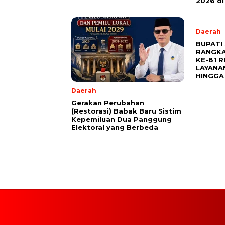
2026 di
Daerah
BUPATI
RANGKA
KE-81 R
LAYANA
HINGGA
Daerah
Gerakan Perubahan
(Restorasi) Babak Baru Sistim
Kepemiluan Dua Panggung
Elektoral yang Berbeda