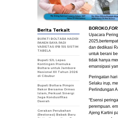
BOROKO
,
FOR
Berita Terkait
Upacara Peringa
BUPATI BOLTARA HADIRI
2025,bertempat
PANEN RAYA PADI
VARIETAS IPB 15S SISTIM
dan dedikasi R
TABELA
untuk berani be
tidak hanya me
Bupati SJL Lepas
Kontingen Pramuka
emansipasi yan
Boltara untuk Jambore
Nasional XII Tahun 2026
di Cibubur
Peringatan hari
Selaku irup, 
Bupati Boltara Pimpin
Perlindungan A
Rakor Bersama Ormas
Islam, Perkuat Sinergi
Jaga Kondusifitas
“Esensi peringa
Daerah
perempuan. ema
Gerakan Perubahan
Ajeng Kartini 
(Restorasi) Babak Baru