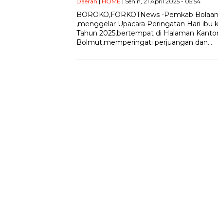
Daerah
|
HOME
| Senin, 21 April 2025 - 05:54
BOROKO,FORKOTNews -Pemkab Bolaan
,menggelar Upacara Peringatan Hari ibu kit
Tahun 2025,bertempat di Halaman Kantor
Bolmut,memperingati perjuangan dan…