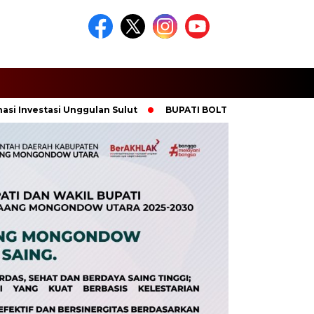
nvestasi Unggulan Sulut
BUPATI BOLTARA HADIRI PANEN RAYA 