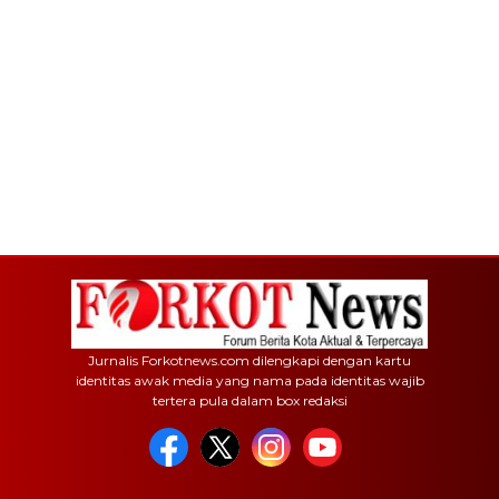
Jurnalis Forkotnews.com dilengkapi dengan kartu
identitas awak media yang nama pada identitas wajib
tertera pula dalam box redaksi