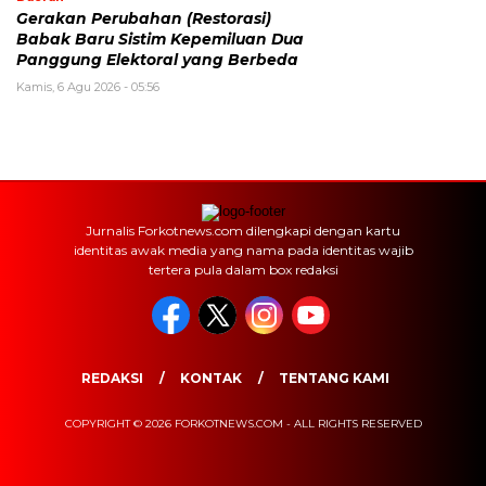
Gerakan Perubahan (Restorasi)
Babak Baru Sistim Kepemiluan Dua
Panggung Elektoral yang Berbeda
Kamis, 6 Agu 2026 - 05:56
Jurnalis Forkotnews.com dilengkapi dengan kartu
identitas awak media yang nama pada identitas wajib
tertera pula dalam box redaksi
REDAKSI
KONTAK
TENTANG KAMI
COPYRIGHT © 2026 FORKOTNEWS.COM - ALL RIGHTS RESERVED