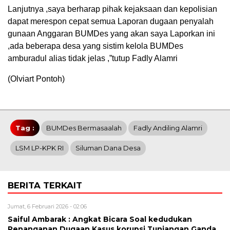
Lanjutnya ,saya berharap pihak kejaksaan dan kepolisian
dapat merespon cepat semua Laporan dugaan penyalah
gunaan Anggaran BUMDes yang akan saya Laporkan ini
,ada beberapa desa yang sistim kelola BUMDes
amburadul alias tidak jelas ,”tutup Fadly Alamri
(Olviart Pontoh)
Tag :
BUMDes Bermasaalah
Fadly Andiling Alamri
LSM LP-KPK RI
Siluman Dana Desa
BERITA TERKAIT
Jumat, 6 Februari 2026 - 02:06
‎Saiful Ambarak : Angkat Bicara Soal kedudukan
Penanganan Dugaan Kasus korupsi Tunjangan Ganda