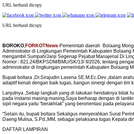
URL berhasil dicopy
URL berhasil dicopy
BOROKO
,
FORKOTNews
-Pemerintah daerah Bolaang Mongo
Administrator di Lingkungan Pemerintah Kabupaten Bolaang 
mengambil Sumpah/Janji Segenap Pejabat Manajerial Di Ling
Nomor : 821.24/BKPSDM/BMU/SK/13/ II/2026, tentang penga
administrator di lingkungan pemerintah Kabupaten Bolaang 
‎Bupati boltara ,Dr.Sirajudin Lasena SE.M.Ec.Dev ,dalam ar
adaptif kenali dengan baik tugas, bangun sinergi dengan tim ke
‎Lanjutnya ,Setiap langkah yang di lakukan hendaknya tidak 
pada instansi masing-masing,Saya berharap dengan di lantikn
sipil negara yaitu “berakhlak” yang berorientasi pada pelayana
“‎Selain itu, bupati boltara Sekaligus menyerahkan Surat Pe
Daeng Mulisa, S.Pd.,MM, sebagai pelaksana tugas Kepala 
‎DAFTAR LAMPIRAN