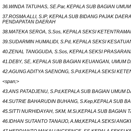
36.WINDA TATUHAS, SE.Par, KEPALA SUB BAGIAN UMU
37.ROSMA ALLI, S.IP, KEPALA SUB BIDANG PAJAK DA
PENDAPATAN DAERAH
38.MATEKA SEROA, S.Sos, KEPALA SEKSI KETENTRA
39.SUDARMIN HUMALIDI, S.Pd, KEPALA SEKSI KESA
‎40.ZENAL TANGGUDA, S.Sos, KEPALA SEKSI PRASAR
41.DEBY, SE, KEPALA SUB BAGIAN KEUANGAN, UMU
‎42.AGUNG ADITYA SAENONG, S.Pd.KEPALA SEKSI K
<span;>‎
43.ANS PATADJENU, S.Pd,KEPALA SUB BAGIAN UMUM
‎44.SUTRIE BAHARUDIN BUHANG, S.Kep,KEPALA SUB
45.SITTI NURHIDAYAH, SKM, M.Si,KEPALA SUB BAG
‎46.IDHAN SUTANTO TANAIJO, A.Md,KEPALA SEKSI A