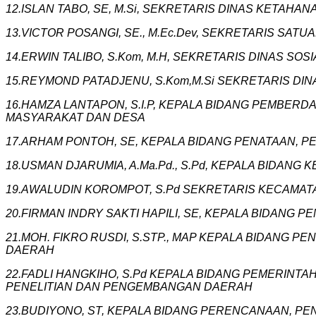
12.ISLAN TABO, SE, M.Si, SEKRETARIS DINAS KETAHA
13.VICTOR POSANGI, SE., M.Ec.Dev, SEKRETARIS SATU
14.ERWIN TALIBO, S.Kom, M.H, SEKRETARIS DINAS SOS
15.REYMOND PATADJENU, S.Kom,M.Si SEKRETARIS D
16.HAMZA LANTAPON, S.I.P, KEPALA BIDANG PEMB
MASYARAKAT DAN DESA
17.ARHAM PONTOH, SE, KEPALA BIDANG PENATAAN, 
18.USMAN DJARUMIA, A.Ma.Pd., S.Pd, KEPALA BIDA
‎19.AWALUDIN KOROMPOT, S.Pd SEKRETARIS KECAMAT
‎20.FIRMAN INDRY SAKTI HAPILI, SE, KEPALA BIDA
21.MOH. FIKRO RUSDI, S.STP., MAP KEPALA BIDAN
DAERAH
22.FADLI HANGKIHO, S.Pd KEPALA BIDANG PEMERI
PENELITIAN DAN PENGEMBANGAN DAERAH
23.BUDIYONO, ST, KEPALA BIDANG PERENCANAAN, 