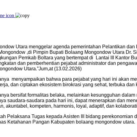
ndow Utara menggelar agenda pemerintahan Pelantikan dan 
Mongondow ,di Pimpin Bupati Bolaang Mongondow Utara Dr. Si
kungan Pemkab Boltara yang bertempat di Lantai III Kantor 
ngkatan dan
pemberhentian pejabat administrator dan pengawas
Mongondow Utara.”Jum,at (13.02.2026)
ahanya menyampaikan bahwa para pejabat yang hari ini akan me
rja, dan ciptakan ekosistem birokrasi yang sehat, terbuka dan k
hanya bersifat formalitas belaka, melainkan kesungguhan dalam 
ya saudara-saudara pada hari ini, dapat menerapkan dan menega
n, akuntabel, kompeten, harmonis, loyal, adaptif, dan kolaboratif
rintah Pelaksana Tugas kepada Asisten III bidang perekonomian
dinas Ketahanan Pangan Kabupaten bolaang mongondow utara.