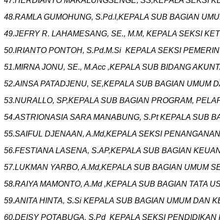
‎47.HERDIANTO MAKALUNGSENGE, SS,KEPALA SEKSI
‎48.RAMLA GUMOHUNG, S.Pd.I,KEPALA SUB BAGIAN U
49.JEFRY R. LAHAMESANG, SE., M.M, KEPALA SEKSI
50.IRIANTO PONTOH, S.Pd.M.Si KEPALA SEKSI PEME
51.MIRNA JONU, SE., M.Acc ,KEPALA SUB BIDANG 
52.AINSA PATADJENU, SE,KEPALA SUB BAGIAN UMUM
53.NURALLO, SP,KEPALA SUB BAGIAN PROGRAM, PEL
54.ASTRIONASIA SARA MANABUNG, S.Pt KEPALA SUB 
55.SAIFUL DJENAAN, A.Md,KEPALA SEKSI PENANGANA
56.FESTIANA LASENA, S.AP,KEPALA SUB BAGIAN KE
‎57.LUKMAN YARBO, A.Md,KEPALA SUB BAGIAN UMUM
‎58.RAIYA MAMONTO, A.Md ,KEPALA SUB BAGIAN TATA
59.ANITA HINTA, S.Si KEPALA SUB BAGIAN UMUM DAN
60.DEISY POTABUGA, S.Pd KEPALA SEKSI PENDIDIKAN