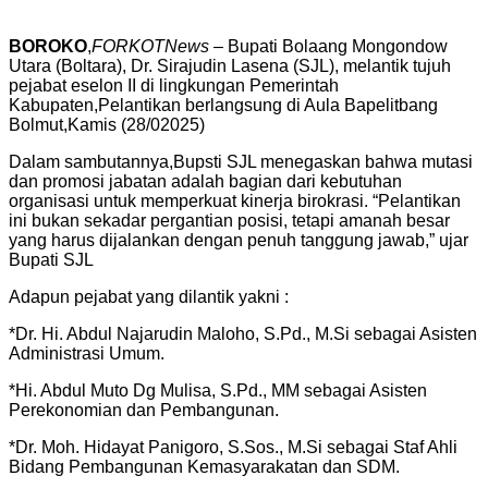
BOROKO
,
FORKOTNews
– Bupati Bolaang Mongondow
Utara (Boltara), Dr. Sirajudin Lasena (SJL), melantik tujuh
pejabat eselon II di lingkungan Pemerintah
Kabupaten,Pelantikan berlangsung di Aula Bapelitbang
Bolmut,Kamis (28/02025)
Dalam sambutannya,Bupsti SJL menegaskan bahwa mutasi
dan promosi jabatan adalah bagian dari kebutuhan
organisasi untuk memperkuat kinerja birokrasi. “Pelantikan
ini bukan sekadar pergantian posisi, tetapi amanah besar
yang harus dijalankan dengan penuh tanggung jawab,” ujar
Bupati SJL
Adapun pejabat yang dilantik yakni :
‎*Dr. Hi. Abdul Najarudin Maloho, S.Pd., M.Si sebagai Asisten
Administrasi Umum.
‎*Hi. Abdul Muto Dg Mulisa, S.Pd., MM sebagai Asisten
Perekonomian dan Pembangunan.
*Dr. Moh. Hidayat Panigoro, S.Sos., M.Si sebagai Staf Ahli
Bidang Pembangunan Kemasyarakatan dan SDM.