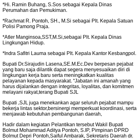
*Hi. Ramin Buhang, S.Sos sebagai Kepala Dinas
Perumahan dan Pemukiman.
*Rachmat R. Pontoh, SH., M.Si sebagai Plt. Kepala Satuan
Polisi Pamong Praja.
*Atler Manginsoa,SST,M.Si,sebagai Plt. Kepala Dinas
Lingkungan Hidup.
*Indra Safitri Lauma sebagai Plt. Kepala Kantor Kesbangpol.
Bupati Dr.Sirajudin Lasena,SE.M.Ec.Dev berpesan pejabat
yang baru saja dilantik dapat segera menyesuaikan diri di
lingkungan kerja baru serta meningkatkan kualitas
pelayanan kepada masyarakat. “Jabatan ini amanah yang
harus dijalankan dengan integritas, loyalitas, dan komitmen
melayani rakyat,terang Bupati SJL
Bupati ,SJL juga menekankan agar seluruh pejabat mampu
bekerja lintas sektor,bersinergi memperkuat koordinasi, serta
menjawab kebutuhan pembangunan daerah,
Hadir dalam kegiatan Pelantikan tersebut Wakil Bupati
Bolmut Mohammad Aditya Pontoh, S.IP, Pimpinan DPRD
Bolmut Depri Pontoh,Saiful Ambarak, Sekretaris Daerah dr.