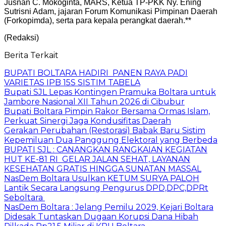
Jusnan C. Mokoginta, MARS, Ketua TP-PKK Ny. Ening
Sutrisni Adam, jajaran Forum Komunikasi Pimpinan Daerah
(Forkopimda), serta para kepala perangkat daerah.**
(Redaksi)
Berita Terkait
BUPATI BOLTARA HADIRI PANEN RAYA PADI
VARIETAS IPB 15S SISTIM TABELA
Bupati SJL Lepas Kontingen Pramuka Boltara untuk
Jambore Nasional XII Tahun 2026 di Cibubur
Bupati Boltara Pimpin Rakor Bersama Ormas Islam,
Perkuat Sinergi Jaga Kondusifitas Daerah
Gerakan Perubahan (Restorasi) Babak Baru Sistim
Kepemiluan Dua Panggung Elektoral yang Berbeda
BUPATI SJL : CANANGKAN RANGKAIAN KEGIATAN
HUT KE-81 RI GELAR JALAN SEHAT, LAYANAN
KESEHATAN GRATIS HINGGA SUNATAN MASSAL
NasDem Boltara Usulkan KETUM SURYA PALOH
Lantik Secara Langsung Pengurus DPD,DPC,DPRt
Seboltara ‎
‎NasDem Boltara : Jelang Pemilu 2029, Kejari Boltara
Didesak Tuntaskan Dugaan Korupsi Dana Hibah