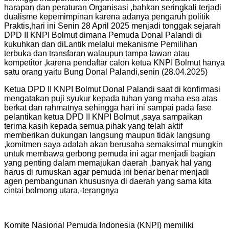
harapan dan peraturan Organisasi ,bahkan seringkali terjadi
dualisme kepemimpinan karena adanya pengaruh politik
Praktis,hari ini Senin 28 April 2025 menjadi tonggak sejarah
DPD II KNPI Bolmut dimana Pemuda Donal Palandi di
kukuhkan dan diLantik melalui mekanisme Pemilihan
terbuka dan transfaran walaupun tampa lawan atau
kompetitor ,karena pendaftar calon ketua KNPI Bolmut hanya
satu orang yaitu Bung Donal Palandi,senin (28.04.2025)
Ketua DPD II KNPI Bolmut Donal Palandi saat di konfirmasi
mengatakan puji syukur kepada tuhan yang maha esa atas
berkat dan rahmatnya sehingga hari ini sampai pada fase
pelantikan ketua DPD II KNPI Bolmut ,saya sampaikan
terima kasih kepada semua pihak yang telah aktif
memberikan dukungan langsung maupun tidak langsung
,komitmen saya adalah akan berusaha semaksimal mungkin
untuk membawa gerbong pemuda ini agar menjadi bagian
yang penting dalam memajukan daerah ,banyak hal yang
harus di rumuskan agar pemuda ini benar benar menjadi
agen pembangunan khususnya di daerah yang sama kita
cintai bolmong utara,-terangnya
Komite Nasional Pemuda Indonesia (KNPI) memiliki