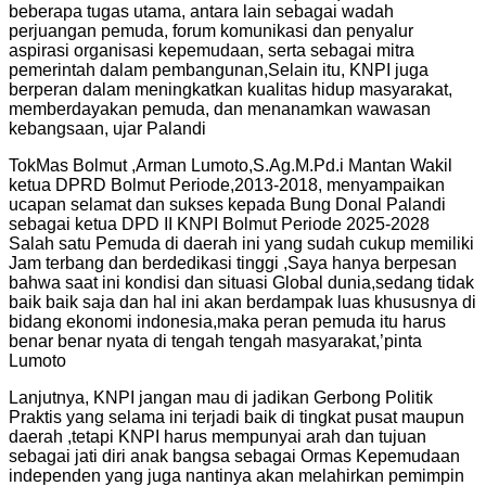
beberapa tugas utama, antara lain sebagai wadah
perjuangan pemuda, forum komunikasi dan penyalur
aspirasi organisasi kepemudaan, serta sebagai mitra
pemerintah dalam pembangunan,Selain itu, KNPI juga
berperan dalam meningkatkan kualitas hidup masyarakat,
memberdayakan pemuda, dan menanamkan wawasan
kebangsaan, ujar Palandi
TokMas Bolmut ,Arman Lumoto,S.Ag.M.Pd.i Mantan Wakil
ketua DPRD Bolmut Periode,2013-2018, menyampaikan
ucapan selamat dan sukses kepada Bung Donal Palandi
sebagai ketua DPD II KNPI Bolmut Periode 2025-2028
Salah satu Pemuda di daerah ini yang sudah cukup memiliki
Jam terbang dan berdedikasi tinggi ,Saya hanya berpesan
bahwa saat ini kondisi dan situasi Global dunia,sedang tidak
baik baik saja dan hal ini akan berdampak luas khususnya di
bidang ekonomi indonesia,maka peran pemuda itu harus
benar benar nyata di tengah tengah masyarakat,’pinta
Lumoto
Lanjutnya, KNPI jangan mau di jadikan Gerbong Politik
Praktis yang selama ini terjadi baik di tingkat pusat maupun
daerah ,tetapi KNPI harus mempunyai arah dan tujuan
sebagai jati diri anak bangsa sebagai Ormas Kepemudaan
independen yang juga nantinya akan melahirkan pemimpin