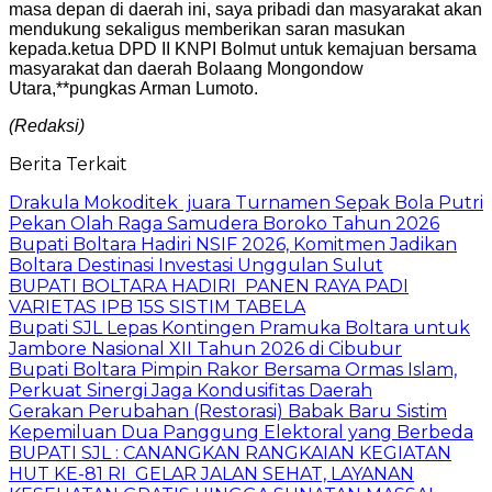
masa depan di daerah ini, saya pribadi dan masyarakat akan
mendukung sekaligus memberikan saran masukan
kepada.ketua DPD II KNPI Bolmut untuk kemajuan bersama
masyarakat dan daerah Bolaang Mongondow
Utara,**pungkas Arman Lumoto.
(Redaksi)
Berita Terkait
Drakula Mokoditek juara Turnamen Sepak Bola Putri
Pekan Olah Raga Samudera Boroko Tahun 2026
Bupati Boltara Hadiri NSIF 2026, Komitmen Jadikan
Boltara Destinasi Investasi Unggulan Sulut
BUPATI BOLTARA HADIRI PANEN RAYA PADI
VARIETAS IPB 15S SISTIM TABELA
Bupati SJL Lepas Kontingen Pramuka Boltara untuk
Jambore Nasional XII Tahun 2026 di Cibubur
Bupati Boltara Pimpin Rakor Bersama Ormas Islam,
Perkuat Sinergi Jaga Kondusifitas Daerah
Gerakan Perubahan (Restorasi) Babak Baru Sistim
Kepemiluan Dua Panggung Elektoral yang Berbeda
BUPATI SJL : CANANGKAN RANGKAIAN KEGIATAN
HUT KE-81 RI GELAR JALAN SEHAT, LAYANAN