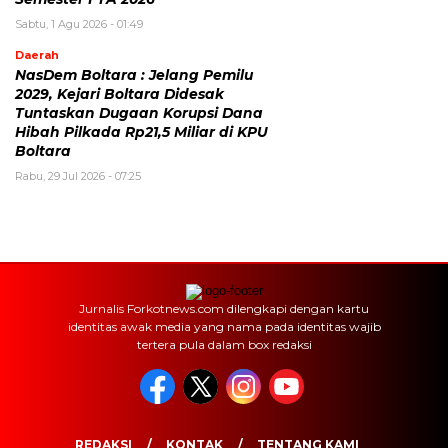
Sabtu, 1 Agu 2026 - 01:49
Daerah
‎NasDem Boltara : Jelang Pemilu
2029, Kejari Boltara Didesak
Tuntaskan Dugaan Korupsi Dana
Hibah Pilkada Rp21,5 Miliar di KPU
Boltara
Rabu, 29 Jul 2026 - 07:25
Jurnalis Forkotnews.com dilengkapi dengan kartu
identitas awak media yang nama pada identitas wajib
tertera pula dalam box redaksi
REDAKSI
KONTAK
TENTANG KAMI