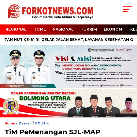
REGIONAL
HOME
NASIONAL
HUKRIM
EKONOMI
KE
TAN HUT KE-81 RI GELAR JALAN SEHAT, LAYANAN KESEHATAN GRA
/
/
Home
Daerah
POLITIK
TiM PeMenangan SJL-MAP