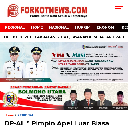
REGIONAL
HOME
NASIONAL
HUKRIM
EKONOMI
KE
UT KE-81 RI GELAR JALAN SEHAT, LAYANAN KESEHATAN GRATIS HI
/
Home
REGIONAL
DP-AL ” Pimpin Apel Luar Biasa