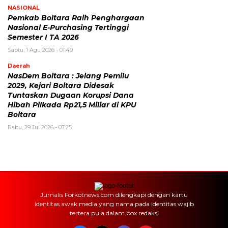
NASIONAL
Pemkab Boltara Raih Penghargaan
Nasional E-Purchasing Tertinggi
Semester I TA 2026
Sabtu, 1 Agu 2026 - 01:49
Daerah
‎NasDem Boltara : Jelang Pemilu
2029, Kejari Boltara Didesak
Tuntaskan Dugaan Korupsi Dana
Hibah Pilkada Rp21,5 Miliar di KPU
Boltara
Rabu, 29 Jul 2026 - 07:25
Jurnalis Forkotnews.com dilengkapi dengan kartu
identitas awak media yang nama pada identitas wajib
tertera pula dalam box redaksi