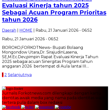
Evaluasi Kinerja tahun 2025
Sebagai Acuan Program Prioritas
tahun 2026
Daerah
|
HOME
| Rabu, 21 Januari 2026 - 06:52
Rabu, 21 Januari 2026 - 06:52
BOROKO,FORKOTNews– Bupati Bolaang
Mongondow Utara,Dr. SirajudinLasena,
SE,M.Ec.Dev,pimpin Rapat Evaluasi Kinerja Tahun
2025 sebagai acuan Sinergitas Program tahun
anggaran 2026 bertempat di Aula lantai III…
Paginasi
1
2
Selanjutnya
pos
Jurnalis Forkotnews.com dilengkapi dengan kartu
identitas awak media yang nama pada identitas wajib
tertera pula dalam box redaksi