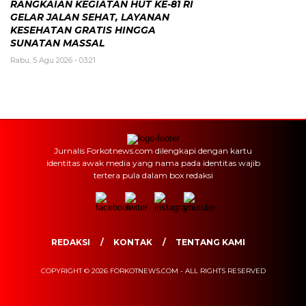
RANGKAIAN KEGIATAN HUT KE-81 RI
GELAR JALAN SEHAT, LAYANAN
KESEHATAN GRATIS HINGGA
SUNATAN MASSAL
Rabu, 5 Agu 2026 - 03:21
Jurnalis Forkotnews.com dilengkapi dengan kartu
identitas awak media yang nama pada identitas wajib
tertera pula dalam box redaksi
REDAKSI
KONTAK
TENTANG KAMI
COPYRIGHT © 2026 FORKOTNEWS.COM - ALL RIGHTS RESERVED