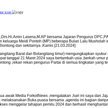
,Drs.Hi.Amin Lasena,M.AP bersama Jajaran Pengurus DPC,PA
keluarga Meidi Pontoh (MP) beberapa Bulan Lalu Musholah ini
ontong dan sekitarnya ,Kamis [21.03.2024]
olangitang Barat dan Bolangitang timur) mengungkapkan syukur a
 tepat tanggal 21 Maret 2024 saya bertambah usia ,berkah umur 
ntong ,rekan rekan pengurus Partai di semua tingkatan yang 
ua awak Media ForkotNews ,mengatakan ,hari ini saya dan J
melaksanakan Buka puasa bersama ,agenda ini bagian daripa
sukses menggelar tahapan pemilu 2024 dan berhasil menghant