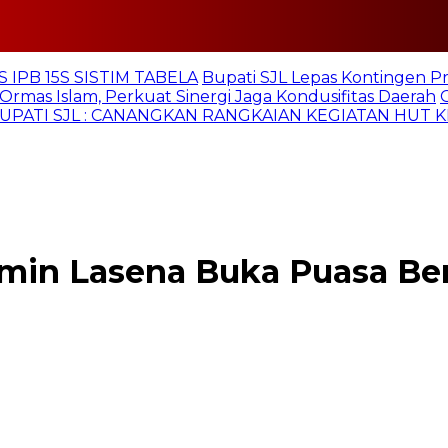
 IPB 15S SISTIM TABELA
Bupati SJL Lepas Kontingen P
Ormas Islam, Perkuat Sinergi Jaga Kondusifitas Daerah
UPATI SJL : CANANGKAN RANGKAIAN KEGIATAN HUT K
min Lasena Buka Puasa Be