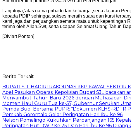
Bolmut terpilih periode 2024-2029 dari PDI Perjuangan,
Lanjutnya,’atas nama pribadi dan keluarga ,serta Jajaran 
kepada PDIP sehingga sukses meraih suara dan kursi terban
kami jaga dan perjuangkan semata mata untuk kepentingan 
terima oleh Allah.Swt,’serta ucapan Selamat Ulang Tahun Ba
[Olviart Pontoh]
Berita Terkait
BUPATI SJL HADIRI RAKORNAS KKP KAWAL SEKTOR
Apel Pasukan Operasi Kepolisian Bupati SJL bacakan a
Menyambut Tahun Baru 2026 dengan Muhasabah Dir
Momen Haul Guru Tua ke-57, Gubernur Serukan Umat
Pemda Buol Bersama PUPR: “Dokumen KLHS-RDTR Pal
Pemkab Gorontalo Gelar Peringatan Hari Ibu ke 96
Nelson Pomalingo Kukuhkan Perpanjangan 165 Kepala 
Peringatan Hut DWP Ke 25 Dan Hari Ibu Ke 96 Dirangk