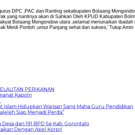
Pengurus DPC ,PAC dan Ranting sekabupaten Bolaang Mongondo
yak yang nantinya akan di Sahkan Oleh KPUD Kabupaten Bolmo
Rakyat Bolaang Mongondow utara ,selamat menunaikan ibadah
pak Meidi Pontoh ,umur Panjang sehat dan sukses,’ Tutup Amin
 KELAUTAN PERIKANAN
manat Kapolri
i
 Islam Hidupkan Warisan Sang Maha Guru Pendidikan
eleh Siap Menjadi Perda”
Desa dan 191 BPD Se Kab. Gorontalo
aikan Dengan Apel Korpri