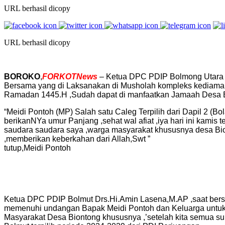
URL berhasil dicopy
URL berhasil dicopy
BOROKO
,
FORKOTNews
– Ketua DPC PDIP Bolmong Utara 
Bersama yang di Laksanakan di Musholah kompleks kediaman 
Ramadan 1445.H ,Sudah dapat di manfaatkan Jamaah Desa Bi
“Meidi Pontoh (MP) Salah satu Caleg Terpilih dari Dapil 2 (B
berikanNYa umur Panjang ,sehat wal afiat ,iya hari ini kamis
saudara saudara saya ,warga masyarakat khususnya desa Bio
,memberikan keberkahan dari Allah,Swt ”
tutup,Meidi Pontoh
Ketua DPC PDIP Bolmut Drs.Hi.Amin Lasena,M.AP ,saat bers
memenuhi undangan Bapak Meidi Pontoh dan Keluarga untuk 
Masyarakat Desa Biontong khususnya ,’setelah kita semua 