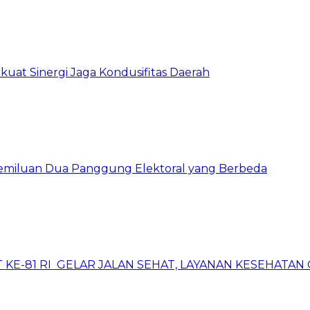
kuat Sinergi Jaga Kondusifitas Daerah
pemiluan Dua Panggung Elektoral yang Berbeda
 KE-81 RI GELAR JALAN SEHAT, LAYANAN KESEHATA