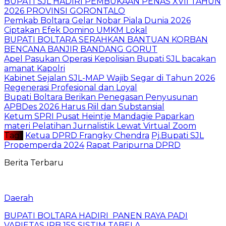
BUPATI SJL HADIRI PEMBUKAAN PENAS XVII TAHUN
2026 PROVINSI GORONTALO
‎Pemkab Boltara Gelar Nobar Piala Dunia 2026
Ciptakan Efek Domino UMKM Lokal
BUPATI BOLTARA SERAHKAN BANTUAN KORBAN
BENCANA BANJIR BANDANG GORUT
Apel Pasukan Operasi Kepolisian Bupati SJL bacakan
amanat Kapolri
Kabinet Sejalan SJL-MAP Wajib Segar di Tahun 2026
Regenerasi Profesional dan Loyal
Bupati Boltara Berikan Penegasan Penyusunan
APBDes 2026 Harus Riil dan Substansial
‎Ketum SPRI Pusat Heintje Mandagie Paparkan
materi Pelatihan Jurnalistik Lewat Virtual Zoom
Tag :
Ketua DPRD Frangky Chendra
Pj.Bupati SJL
Propemperda 2024
Rapat Paripurna DPRD
Berita Terbaru
Daerah
BUPATI BOLTARA HADIRI PANEN RAYA PADI
VARIETAS IPB 15S SISTIM TABELA