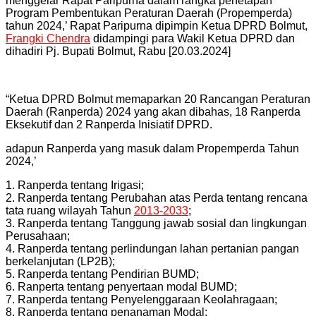
menggelar Rapat Paripurna dalam rangka penetapan
Program Pembentukan Peraturan Daerah (Propemperda)
tahun 2024,’ Rapat Paripurna dipimpin Ketua DPRD Bolmut,
Frangki Chendra
didampingi para Wakil Ketua DPRD dan
dihadiri Pj. Bupati Bolmut, Rabu [20.03.2024]
“Ketua DPRD Bolmut memaparkan 20 Rancangan Peraturan
Daerah (Ranperda) 2024 yang akan dibahas, 18 Ranperda
Eksekutif dan 2 Ranperda Inisiatif DPRD.
adapun Ranperda yang masuk dalam Propemperda Tahun
2024,’
1. Ranperda tentang Irigasi;
2. Ranperda tentang Perubahan atas Perda tentang rencana
tata ruang wilayah Tahun
2013-2033
;
3. Ranperda tentang Tanggung jawab sosial dan lingkungan
Perusahaan;
4. Ranperda tentang perlindungan lahan pertanian pangan
berkelanjutan (LP2B);
5. Ranperda tentang Pendirian BUMD;
6. Ranperta tentang penyertaan modal BUMD;
7. Ranperda tentang Penyelenggaraan Keolahragaan;
8. Ranperda tentang penanaman Modal;