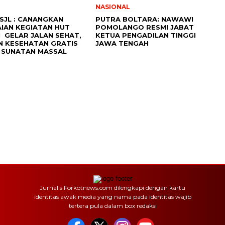
NASIONAL
 SJL : CANANGKAN
PUTRA BOLTARA: NAWAWI
IAN KEGIATAN HUT
POMOLANGO RESMI JABAT
I GELAR JALAN SEHAT,
KETUA PENGADILAN TINGGI
N KESEHATAN GRATIS
JAWA TENGAH
 SUNATAN MASSAL
Jurnalis Forkotnews.com dilengkapi dengan kartu
identitas awak media yang nama pada identitas wajib
tertera pula dalam box redaksi