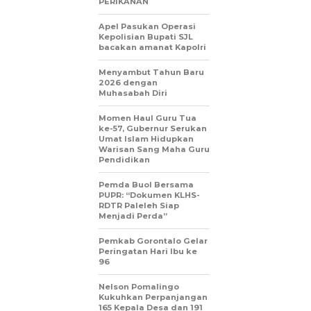
PERIKANAN
Apel Pasukan Operasi
Kepolisian Bupati SJL
bacakan amanat Kapolri
Menyambut Tahun Baru
2026 dengan
Muhasabah Diri
Momen Haul Guru Tua
ke-57, Gubernur Serukan
Umat Islam Hidupkan
Warisan Sang Maha Guru
Pendidikan
Pemda Buol Bersama
PUPR: “Dokumen KLHS-
RDTR Paleleh Siap
Menjadi Perda”
Pemkab Gorontalo Gelar
Peringatan Hari Ibu ke
96
Nelson Pomalingo
Kukuhkan Perpanjangan
165 Kepala Desa dan 191