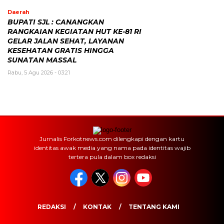
Daerah
BUPATI SJL : CANANGKAN
RANGKAIAN KEGIATAN HUT KE-81 RI
GELAR JALAN SEHAT, LAYANAN
KESEHATAN GRATIS HINGGA
SUNATAN MASSAL
Rabu, 5 Agu 2026 - 03:21
Jurnalis Forkotnews.com dilengkapi dengan kartu
identitas awak media yang nama pada identitas wajib
tertera pula dalam box redaksi
REDAKSI
KONTAK
TENTANG KAMI