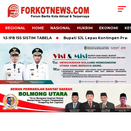
REGIONAL
HOME
NASIONAL
HUKRIM
EKONOMI
KE
IPB 15S SISTIM TABELA
Bupati SJL Lepas Kontingen Pramuka 