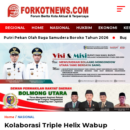
REGIONAL
HOME
NASIONAL
HUKRIM
EKONOMI
KE
utri Pekan Olah Raga Samudera Boroko Tahun 2026
Bupati Bo
/
Home
NASIONAL
Kolaborasi Triple Helix Wabup