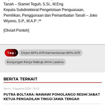
Tanah – Slamet Teguh, S.Si., M.Eng
Kepala Subdirektorat Pengelolaan Penguasaan,
Pemilikan, Penggunaan dan Pemanfaatan Tanah – Joko
Wiyono, S.P., M.A.P ,**
[Olviart Pontoh]
Tag :
Dirjen BPN-ATR Kementerian BPN-ATR
Kunjungan Kerja Wabup Amin Lasena
BERITA TERKAIT
Senin, 3 Agustus 2026 - 15:43
PUTRA BOLTARA: NAWAWI POMOLANGO RESMI JABAT
KETUA PENGADILAN TINGGI JAWA TENGAH