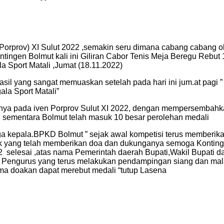
Porprov) XI Sulut 2022 ,semakin seru dimana cabang cabang o
kontingen Bolmut kali ini Giliran Cabor Tenis Meja Beregu Rebu
 Sport Matali ,Jumat (18.11.2022)
asil yang sangat memuaskan setelah pada hari ini jum.at pagi
ala Sport Matali”
aiknya pada iven Porprov Sulut XI 2022, dengan mempersembahka
sementara Bolmut telah masuk 10 besar perolehan medali
kepala.BPKD Bolmut ” sejak awal kompetisi terus memberikan s
 yang telah memberikan doa dan dukunganya semoga Kontinge
22 selesai ,atas nama Pemerintah daerah Bupati,Wakil Bupati
an Pengurus yang terus melakukan pendampingan siang dan ma
ma doakan dapat merebut medali “tutup Lasena