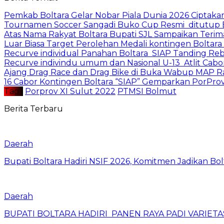
‎Pemkab Boltara Gelar Nobar Piala Dunia 2026 Cipta
Tournamen Soccer Sangadi Buko Cup Resmi ditutup 
Atas Nama Rakyat Boltara Bupati SJL Sampaikan Terima
Luar Biasa Target Perolehan Medali kontingen Boltara 
‎Recurve individual Panahan Boltara SIAP Tanding Reb
‎Recurve indivindu umum dan Nasional U-13 Atlit Cabo
Ajang Drag Race dan Drag Bike di Buka Wabup MAP R
‎16 Cabor Kontingen Boltara “SIAP” Gemparkan PorProv
Tag :
Porprov XI Sulut 2022
PTMSI Bolmut
Berita Terbaru
Daerah
Bupati Boltara Hadiri NSIF 2026, Komitmen Jadikan Bol
Daerah
BUPATI BOLTARA HADIRI PANEN RAYA PADI VARIETAS