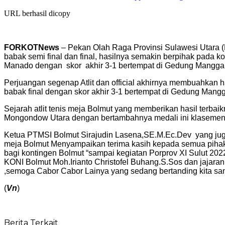
URL berhasil dicopy
FORKOTNews
– Pekan Olah Raga Provinsi Sulawesi Utara (
babak semi final dan final, hasilnya semakin berpihak pada 
Manado dengan skor akhir 3-1 bertempat di Gedung Manggala
Perjuangan segenap Atlit dan official akhirnya membuahkan h
babak final dengan skor akhir 3-1 bertempat di Gedung Mangg
Sejarah atlit tenis meja Bolmut yang memberikan hasil terb
Mongondow Utara dengan bertambahnya medali ini klasemen 
Ketua PTMSI Bolmut Sirajudin Lasena,SE.M.Ec.Dev yang juga 
meja Bolmut Menyampaikan terima kasih kepada semua pihak
bagi kontingen Bolmut “sampai kegiatan Porprov XI Sulut 20
KONI Bolmut Moh.Irianto Christofel Buhang.S.Sos dan jajar
,semoga Cabor Cabor Lainya yang sedang bertanding kita sa
(
Vn
)
Berita Terkait