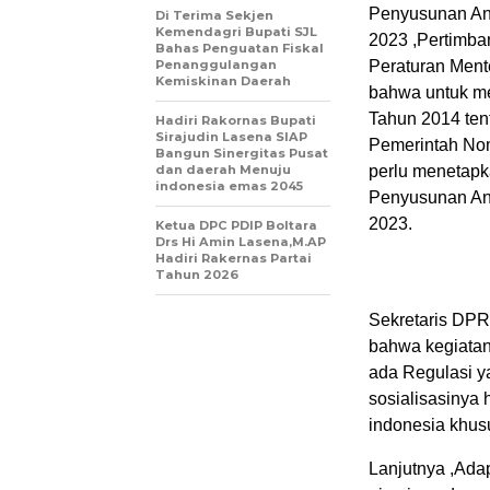
Penyusunan An
Di Terima Sekjen
Kemendagri Bupati SJL
2023 ,Pertimb
Bahas Penguatan Fiskal
Penanggulangan
Peraturan Ment
Kemiskinan Daerah
bahwa untuk m
Tahun 2014 ten
Hadiri Rakornas Bupati
Sirajudin Lasena SIAP
Pemerintah No
Bangun Sinergitas Pusat
dan daerah Menuju
perlu menetapk
indonesia emas 2045
Penyusunan An
2023.
Ketua DPC PDIP Boltara
Drs Hi Amin Lasena,M.AP
Hadiri Rakernas Partai
Tahun 2026
Sekretaris DP
bahwa kegiatan
ada Regulasi y
sosialisasinya
indonesia khus
Lanjutnya ,Ada