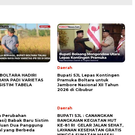
Daerah
 BOLTARA HADIRI
Bupati SJL Lepas Kontingen
RAYA PADI VARIETAS
Pramuka Boltara untuk
 SISTIM TABELA
Jambore Nasional XII Tahun
2026 di Cibubur
Daerah
n Perubahan
BUPATI SJL : CANANGKAN
asi) Babak Baru Sistim
RANGKAIAN KEGIATAN HUT
luan Dua Panggung
KE-81 RI GELAR JALAN SEHAT,
al yang Berbeda
LAYANAN KESEHATAN GRATIS
HINGGA SUNATAN MASSAL