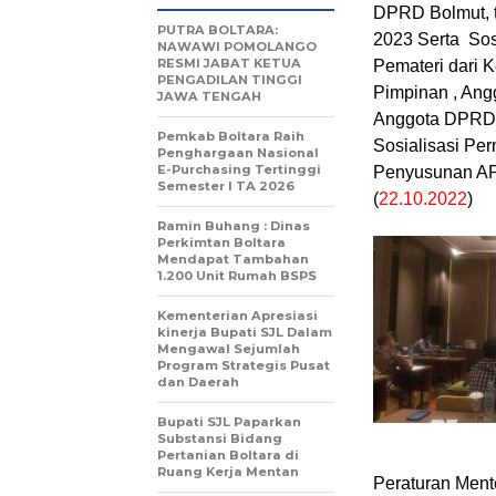
DPRD Bolmut, t
PUTRA BOLTARA:
2023 Serta Sos
NAWAWI POMOLANGO
RESMI JABAT KETUA
Pemateri dari 
PENGADILAN TINGGI
Pimpinan , An
JAWA TENGAH
Anggota DPRD k
Pemkab Boltara Raih
Sosialisasi Pe
Penghargaan Nasional
E-Purchasing Tertinggi
Penyusunan APB
Semester I TA 2026
(
22.10.2022
)
Ramin Buhang : Dinas
Perkimtan Boltara
Mendapat Tambahan
1.200 Unit Rumah BSPS‎
Kementerian Apresiasi
kinerja Bupati SJL Dalam
Mengawal Sejumlah
Program Strategis Pusat
dan Daerah
‎Bupati SJL Paparkan
Substansi Bidang
Pertanian Boltara di
Ruang Kerja Mentan
Peraturan Men