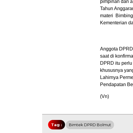
pimpinan dan 
Tahun Anggaran
materi Bimbinga
Kementerian da
Anggota DPRD 
saat di konfir
DPRD itu perlu
khususnya yang
Lahirnya Perme
Pendapatan Bel
(Vn)
Tag :
Bimtek DPRD Bolmut