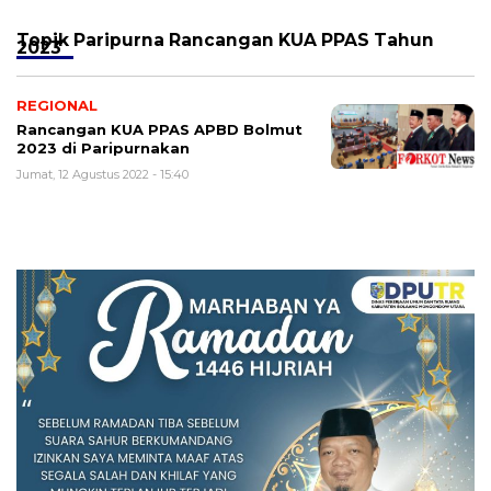
Topik
Paripurna Rancangan KUA PPAS Tahun
2023
REGIONAL
Rancangan KUA PPAS APBD Bolmut
2023 di Paripurnakan
Jumat, 12 Agustus 2022 - 15:40