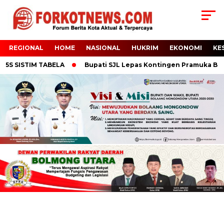
REGIONAL
HOME
NASIONAL
HUKRIM
EKONOMI
KE
S SISTIM TABELA
Bupati SJL Lepas Kontingen Pramuka Boltar