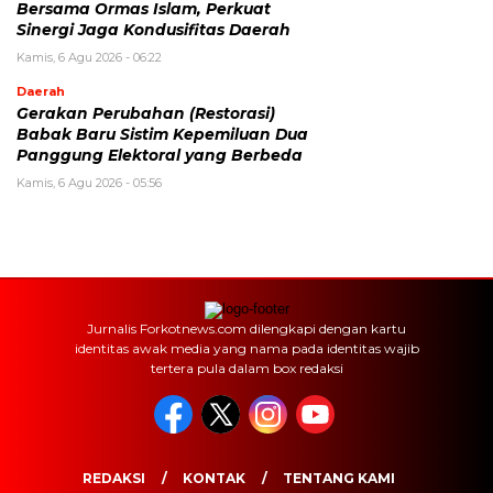
Bersama Ormas Islam, Perkuat
Sinergi Jaga Kondusifitas Daerah
Kamis, 6 Agu 2026 - 06:22
Daerah
Gerakan Perubahan (Restorasi)
Babak Baru Sistim Kepemiluan Dua
Panggung Elektoral yang Berbeda
Kamis, 6 Agu 2026 - 05:56
Jurnalis Forkotnews.com dilengkapi dengan kartu
identitas awak media yang nama pada identitas wajib
tertera pula dalam box redaksi
REDAKSI
KONTAK
TENTANG KAMI