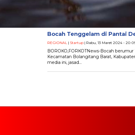
Bocah Tenggelam di Pantai D
REGIONAL
|
Startup
| Rabu, 13 Maret 2024 - 20:0
BOROKO,FORKOTNews-Bocah berumur 10 ta
Kecamatan Bolangitang Barat, Kabupate
media ini, jasad…