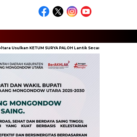
ulkan KETUM SURYA PALOH Lantik Secara Langsung Pengurus DPD,