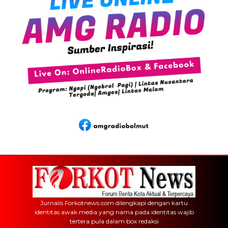
Jurnalis Forkotnews.com dilengkapi dengan kartu
identitas awak media yang nama pada identitas wajib
tertera pula dalam box redaksi