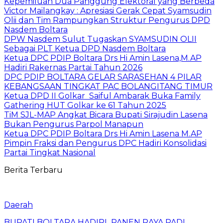
Kepemiluan Dua Panggung Elektoral yang Berbeda
Victor Mailangkay : Apresiasi Gerak Cepat Syamsudin
Olii dan Tim Rampungkan Struktur Pengurus DPD
Nasdem Boltara
DPW Nasdem Sulut Tugaskan SYAMSUDIN OLII
Sebagai PLT Ketua DPD Nasdem Boltara
Ketua DPC PDIP Boltara Drs Hi Amin Lasena,M.AP
Hadiri Rakernas Partai Tahun 2026
DPC PDIP BOLTARA GELAR SARASEHAN 4 PILAR
KEBANGSAAN TINGKAT PAC BOLANGITANG TIMUR
Ketua DPD II Golkar Saiful Ambarak Buka Family
Gathering HUT Golkar ke 61 Tahun 2025
TiM SJL-MAP Angkat Bicara Bupati Sirajudin Lasena
Bukan Pengurus Parpol Manapun
Ketua DPC PDIP Boltara Drs Hi Amin Lasena M.AP
Pimpin Fraksi dan Pengurus DPC Hadiri Konsolidasi
Partai Tingkat Nasional
Berita Terbaru
Daerah
BUPATI BOLTARA HADIRI PANEN RAYA PADI