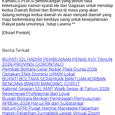
Kamaru,S.Pt.M.Si perbincangan yang penuh rasa
kekeluargaan namun syarat ide dan Gagasan untuk menatap
kedua Daerah Bolsel dan Bolmut di masa yang akan
datang,semoga kedua daerah ini akan menjadi daerah yang
maju berkembang dan berdaya saing untuk kesejahteraan
Rakyat pada umumnya ,’tutup Lasena **
[Olviart Pontoh]
Berita Terkait
BUPATI SJL HADIRI PEMBUKAAN PENAS XVII TAHUN
2026 PROVINSI GORONTALO
‎Pemkab Boltara Gelar Nobar Piala Dunia 2026
Ciptakan Efek Domino UMKM Lokal
BUPATI BOLTARA SERAHKAN BANTUAN KORBAN
BENCANA BANJIR BANDANG GORUT
Kabinet Sejalan SJL-MAP Wajib Segar di Tahun 2026
Regenerasi Profesional dan Loyal
Bupati Boltara Berikan Penegasan Penyusunan
APBDes 2026 Harus Riil dan Substansial
‎Ketum SPRI Pusat Heintje Mandagie Paparkan
materi Pelatihan Jurnalistik Lewat Virtual Zoom