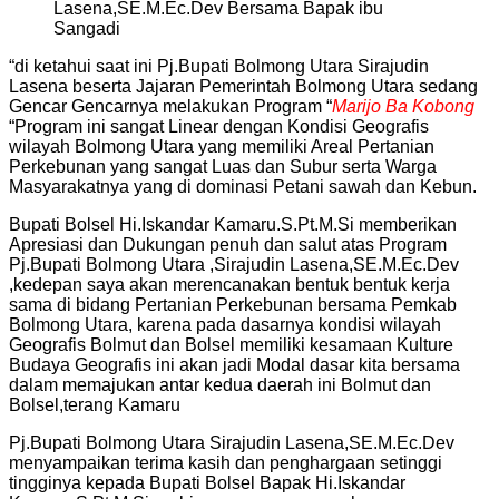
Lasena,SE.M.Ec.Dev Bersama Bapak ibu
Sangadi
“di ketahui saat ini Pj.Bupati Bolmong Utara Sirajudin
Lasena beserta Jajaran Pemerintah Bolmong Utara sedang
Gencar Gencarnya melakukan Program “
Marijo Ba Kobong
“Program ini sangat Linear dengan Kondisi Geografis
wilayah Bolmong Utara yang memiliki Areal Pertanian
Perkebunan yang sangat Luas dan Subur serta Warga
Masyarakatnya yang di dominasi Petani sawah dan Kebun.
Bupati Bolsel Hi.Iskandar Kamaru.S.Pt.M.Si memberikan
Apresiasi dan Dukungan penuh dan salut atas Program
Pj.Bupati Bolmong Utara ,Sirajudin Lasena,SE.M.Ec.Dev
,kedepan saya akan merencanakan bentuk bentuk kerja
sama di bidang Pertanian Perkebunan bersama Pemkab
Bolmong Utara, karena pada dasarnya kondisi wilayah
Geografis Bolmut dan Bolsel memiliki kesamaan Kulture
Budaya Geografis ini akan jadi Modal dasar kita bersama
dalam memajukan antar kedua daerah ini Bolmut dan
Bolsel,terang Kamaru
Pj.Bupati Bolmong Utara Sirajudin Lasena,SE.M.Ec.Dev
menyampaikan terima kasih dan penghargaan setinggi
tingginya kepada Bupati Bolsel Bapak Hi.Iskandar