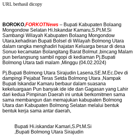
URL berhasil dicopy
BOROKO
,
FORKOTNews
– Bupati Kabupaten Bolaang
Mongondow Selatan Hi.Iskandar Kamaru,S.Pt.M.Si
Sambangi Wilayah Kabupaten Bolaang Mongondow
Utara,kehadiran Bupati Bolsel di Wilayah Bolmong Utara
dalam rangka menghadiri hajatan Keluarga besar di desa
Sonuo kecamatan Bolangitang Barat Bolmut ,bincang Malam
pun berlangsung sambil ngopi di kediaman Pj.Bupati
Bolmong Utara tadi malam ,Minggu (04.02.2024)
Pj.Bupati Bolmong Utara Sirajudin Lasena,SE.M.Ec.Dev di
dampingi Pejabat Teras Setda Bolmong Utara ,Nampak
Bupati Iskandar Kamaru berbaur dalam suasana
kekeluargaan Pun banyak ide ide dan Gagasan yang Lahir
dari kedua Pimpinan Daerah ini untuk berkomitmen sama
sama membangun dan memajukan kabupaten Bolmong
Utara dan Kabupaten Bolmong Selatan melalui bentuk
bentuk kerja sama antar daerah,
Bupati Hi.iskandar Kamari,S.Pt.M.Si
,Bupati Bolmong Utara Sirajudin