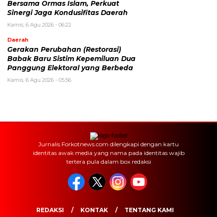
Bersama Ormas Islam, Perkuat
Sinergi Jaga Kondusifitas Daerah
Kamis, 6 Agu 2026 - 06:22
Daerah
Gerakan Perubahan (Restorasi)
Babak Baru Sistim Kepemiluan Dua
Panggung Elektoral yang Berbeda
Kamis, 6 Agu 2026 - 05:56
Jurnalis Forkotnews.com dilengkapi dengan kartu
identitas awak media yang nama pada identitas wajib
tertera pula dalam box redaksi
REDAKSI
KONTAK
TENTANG KAMI