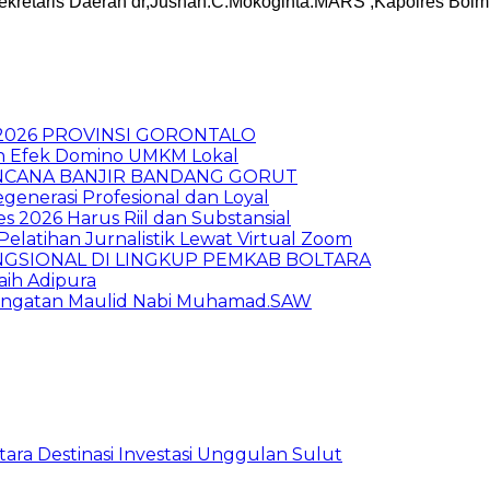
P ,Sekretaris Daerah dr,Jusnan.C.Mokoginta.MARS ,Kapolres 
 2026 PROVINSI GORONTALO
kan Efek Domino UMKM Lokal
NCANA BANJIR BANDANG GORUT
generasi Profesional dan Loyal
2026 Harus Riil dan Substansial
elatihan Jurnalistik Lewat Virtual Zoom
NGSIONAL DI LINGKUP PEMKAB BOLTARA
ih Adipura
ingatan Maulid Nabi Muhamad.SAW
tara Destinasi Investasi Unggulan Sulut