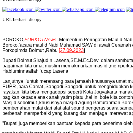
URL berhasil dicopy
BOROKO,
FORKOTNews
-Momentum Peringatan Maulid Nabi
Boroko,’acara maulid Nabi Muhamad SAW di awali Ceramah A
Forkopimda Bolmut ,Rabu
[27.09.2023
]
Bupati Bolmut Sirajudin Lasena,SE.M.Ec.Dev dalam sambutan
bagaiman kita umat muslim memakmurkan masjid ,memperkua
Habluminnaallah ‘ucap,Lasena
Lanjutnya ,’untuk meransang para jamaah khususnya umat mus
PUPR ,para Camat ,Sangadi Sangadi ,untuk menghidupkan keg
rayakan,’kita bisa mengadopsi seperti Kota Jogyakarta mana
bagikan kepada anak anak yatim piatu ,hal ini bole kita co
Masjid sebolmut ,khususnya masjid Agung Baiturahman Boroko
pembenahan mulai dari alat alat sound pengeras suara sampai
berbenah memperbaiki yang kurang dan menjaga ,merawat apa
”Bupati juga memberikan bantuan kepada para penerima ole