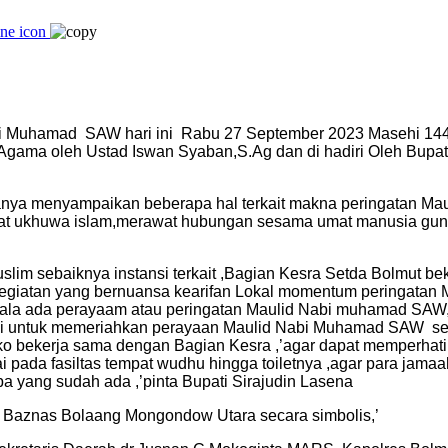
 Muhamad SAW hari ini Rabu 27 September 2023 Masehi 1445 
gama oleh Ustad Iswan Syaban,S.Ag dan di hadiri Oleh Bupat
ya menyampaikan beberapa hal terkait makna peringatan Maul
t ukhuwa islam,merawat hubungan sesama umat manusia guna 
lim sebaiknya instansi terkait ,Bagian Kesra Setda Bolmut be
iatan yang bernuansa kearifan Lokal momentum peringatan Mau
kala ada perayaam atau peringatan Maulid Nabi muhamad SAW, 
ntohi untuk memeriahkan perayaan Maulid Nabi Muhamad SAW se
 bekerja sama dengan Bagian Kesra ,’agar dapat memperhatika
 pada fasiltas tempat wudhu hingga toiletnya ,agar para jama
 yang sudah ada ,’pinta Bupati Sirajudin Lasena
h Baznas Bolaang Mongondow Utara secara simbolis,’