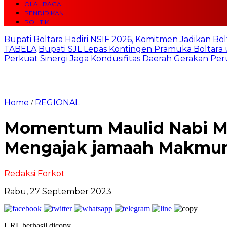
OLAHRAGA
PENDIDIKAN
POLITIK
Bupati Boltara Hadiri NSIF 2026, Komitmen Jadikan Bol
TABELA
Bupati SJL Lepas Kontingen Pramuka Boltara 
Perkuat Sinergi Jaga Kondusifitas Daerah
Gerakan Per
Home
REGIONAL
/
Momentum Maulid Nabi Mu
Mengajak jamaah Makmur
Redaksi Forkot
Rabu, 27 September 2023
URL berhasil dicopy