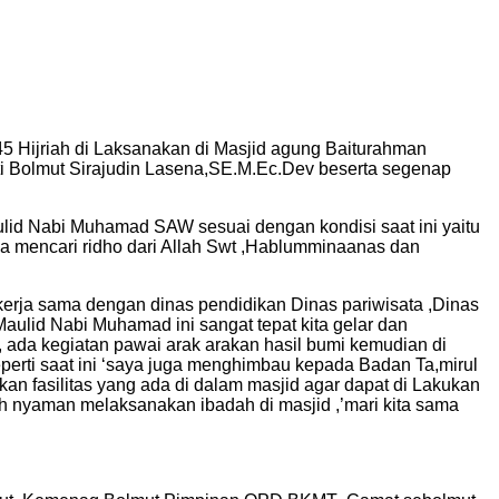
Hijriah di Laksanakan di Masjid agung Baiturahman
i Bolmut Sirajudin Lasena,SE.M.Ec.Dev beserta segenap
id Nabi Muhamad SAW sesuai dengan kondisi saat ini yaitu
mencari ridho dari Allah Swt ,Hablumminaanas dan
kerja sama dengan dinas pendidikan Dinas pariwisata ,Dinas
lid Nabi Muhamad ini sangat tepat kita gelar dan
ada kegiatan pawai arak arakan hasil bumi kemudian di
perti saat ini ‘saya juga menghimbau kepada Badan Ta,mirul
n fasilitas yang ada di dalam masjid agar dapat di Lakukan
ah nyaman melaksanakan ibadah di masjid ,’mari kita sama