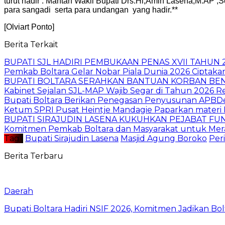
turut hadir : Mantan Wakil Bupati Drs.Hi,Amin Lasena,M.A
para sangadi serta para undangan yang hadir.**
[Olviart Ponto]
Berita Terkait
BUPATI SJL HADIRI PEMBUKAAN PENAS XVII TAHUN
‎Pemkab Boltara Gelar Nobar Piala Dunia 2026 Cipta
BUPATI BOLTARA SERAHKAN BANTUAN KORBAN BE
Kabinet Sejalan SJL-MAP Wajib Segar di Tahun 2026 Re
Bupati Boltara Berikan Penegasan Penyusunan APBDes 
‎Ketum SPRI Pusat Heintje Mandagie Paparkan materi P
BUPATI SIRAJUDIN LASENA KUKUHKAN PEJABAT FU
Komitmen Pemkab Boltara dan Masyarakat untuk Mera
Tag :
Bupati Sirajudin Lasena
Masjid Agung Boroko
Per
Berita Terbaru
Daerah
Bupati Boltara Hadiri NSIF 2026, Komitmen Jadikan Bol