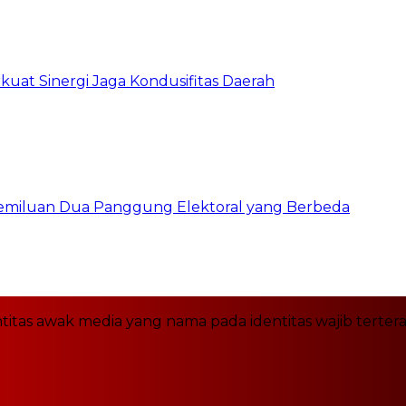
kuat Sinergi Jaga Kondusifitas Daerah
pemiluan Dua Panggung Elektoral yang Berbeda
itas awak media yang nama pada identitas wajib terter