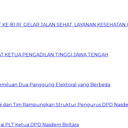
 KE-81 RI GELAR JALAN SEHAT, LAYANAN KESEHATA
T KETUA PENGADILAN TINGGI JAWA TENGAH
pemiluan Dua Panggung Elektoral yang Berbeda
n Olii dan Tim Rampungkan Struktur Pengurus DPD Nasd
i PLT Ketua DPD Nasdem Boltara