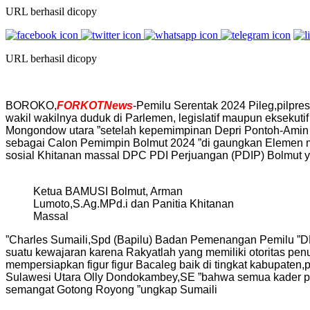
URL berhasil dicopy
URL berhasil dicopy
BOROKO,
FORKOTNews
-Pemilu Serentak 2024 Pileg,pilpre
wakil wakilnya duduk di Parlemen, legislatif maupun eksek
Mongondow utara ”setelah kepemimpinan Depri Pontoh-Amin 
sebagai Calon Pemimpin Bolmut 2024 ”di gaungkan Elemen ma
sosial Khitanan massal DPC PDI Perjuangan (PDIP) Bolmut y
Ketua BAMUSI Bolmut, Arman
Lumoto,S.Ag.MPd.i dan Panitia Khitanan
Massal
”Charles Sumaili,Spd (Bapilu) Badan Pemenangan Pemilu ”D
suatu kewajaran karena Rakyatlah yang memiliki otoritas p
mempersiapkan figur figur Bacaleg baik di tingkat kabupaten
Sulawesi Utara Olly Dondokambey,SE ”bahwa semua kader par
semangat Gotong Royong ”ungkap Sumaili