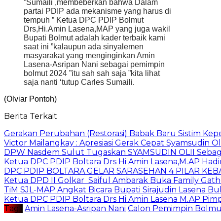
”Sumaili ,membeberkan bahwa Dalam
partai PDIP ada mekanisme yang harus di
tempuh ” Ketua DPC PDIP Bolmut
Drs,Hi.Amin Lasena,MAP yang juga wakil
Bupati Bolmut adalah kader terbaik kami
saat ini ”kalaupun ada sinyalemen
masyarakat yang menginginkan Amin
Lasena-Asripan Nani sebagai pemimpin
bolmut 2024 ”itu sah sah saja ”kita lihat
saja nanti ‘tutup Carles Sumaili
.
(Olviar Pontoh)
Berita Terkait
Gerakan Perubahan (Restorasi) Babak Baru Sistim Ke
Victor Mailangkay : Apresiasi Gerak Cepat Syamsudi
DPW Nasdem Sulut Tugaskan SYAMSUDIN OLII Sebaga
Ketua DPC PDIP Boltara Drs Hi Amin Lasena,M.AP Hadi
DPC PDIP BOLTARA GELAR SARASEHAN 4 PILAR KE
Ketua DPD II Golkar Saiful Ambarak Buka Family Gat
TiM SJL-MAP Angkat Bicara Bupati Sirajudin Lasena 
Ketua DPC PDIP Boltara Drs Hi Amin Lasena M.AP Pimpi
Tag :
Amin Lasena-Asripan Nani
Calon Pemimpin Bolmu