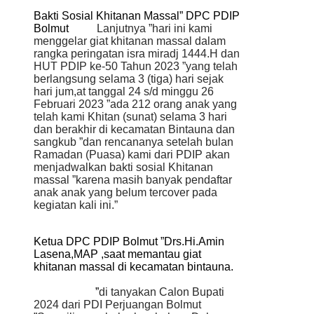
Bakti Sosial Khitanan Massal” DPC PDIP
Bolmut
Lanjutnya ”hari ini kami
menggelar giat khitanan massal dalam
rangka peringatan isra miradj 1444.H dan
HUT PDIP ke-50 Tahun 2023 ”yang telah
berlangsung selama 3 (tiga) hari sejak
hari jum,at tanggal 24 s/d minggu 26
Februari 2023 ”ada 212 orang anak yang
telah kami Khitan (sunat) selama 3 hari
dan berakhir di kecamatan Bintauna dan
sangkub ”dan rencananya setelah bulan
Ramadan (Puasa) kami dari PDIP akan
menjadwalkan bakti sosial Khitanan
massal ”karena masih banyak pendaftar
anak anak yang belum tercover pada
kegiatan kali ini.”
Ketua DPC PDIP Bolmut ”Drs.Hi.Amin
Lasena,MAP ,saat memantau giat
khitanan massal di kecamatan bintauna.
”
di tanyakan Calon Bupati
2024 dari PDI Perjuangan Bolmut