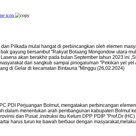
s dan Pilkada mulai hangat di perbincangkan oleh elemen mas
utif bak gayung bersambut ”Rakyat Bolaang Mongondow utara 
Lasena akan berakhir pada bulan September tahun 2023 ini ,
syarakat dari sangkub sampai pinogaluman ”Pekikan yel yel 
ang di Gelar di kecamatan Bintauna ”Minggu (26,02.2024)
PC PDI Perjuangan Bolmut, mengatakan perbincangan elemen 
enuh dalam menentukan arah pembangunan kabupaten Bolmut ke
,provinsi dan Pusat ,instruksi ibu Ketum DPP PDIP ”Prof.Dr (H
tai harus turun ke bawah berbaur dengan masyarakat,melakuk