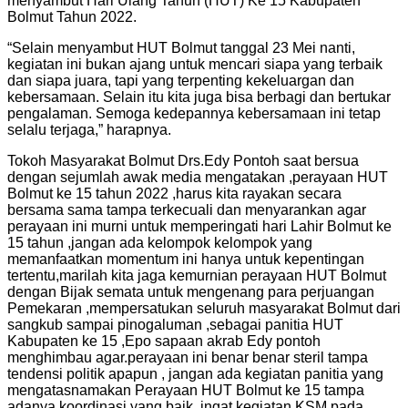
menyambut Hari Ulang Tahun (HUT) Ke 15 Kabupaten
Bolmut Tahun 2022.
“Selain menyambut HUT Bolmut tanggal 23 Mei nanti,
kegiatan ini bukan ajang untuk mencari siapa yang terbaik
dan siapa juara, tapi yang terpenting kekeluargan dan
kebersamaan. Selain itu kita juga bisa berbagi dan bertukar
pengalaman. Semoga kedepannya kebersamaan ini tetap
selalu terjaga,” harapnya.
Tokoh Masyarakat Bolmut Drs.Edy Pontoh saat bersua
dengan sejumlah awak media mengatakan ,perayaan HUT
Bolmut ke 15 tahun 2022 ,harus kita rayakan secara
bersama sama tampa terkecuali dan menyarankan agar
perayaan ini murni untuk memperingati hari Lahir Bolmut ke
15 tahun ,jangan ada kelompok kelompok yang
memanfaatkan momentum ini hanya untuk kepentingan
tertentu,marilah kita jaga kemurnian perayaan HUT Bolmut
dengan Bijak semata untuk mengenang para perjuangan
Pemekaran ,mempersatukan seluruh masyarakat Bolmut dari
sangkub sampai pinogaluman ,sebagai panitia HUT
Kabupaten ke 15 ,Epo sapaan akrab Edy pontoh
menghimbau agar.perayaan ini benar benar steril tampa
tendensi politik apapun , jangan ada kegiatan panitia yang
mengatasnamakan Perayaan HUT Bolmut ke 15 tampa
adanya koordinasi yang baik ,ingat kegiatan KSM pada