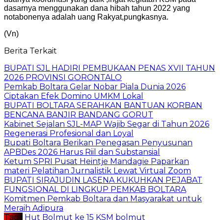
dasarnya menggunakan dana hibah tahun 2022 yang
notabonenya adalah uang Rakyat,pungkasnya.
(Vn)
Berita Terkait
BUPATI SJL HADIRI PEMBUKAAN PENAS XVII TAHUN
2026 PROVINSI GORONTALO
‎Pemkab Boltara Gelar Nobar Piala Dunia 2026
Ciptakan Efek Domino UMKM Lokal
BUPATI BOLTARA SERAHKAN BANTUAN KORBAN
BENCANA BANJIR BANDANG GORUT
Kabinet Sejalan SJL-MAP Wajib Segar di Tahun 2026
Regenerasi Profesional dan Loyal
Bupati Boltara Berikan Penegasan Penyusunan
APBDes 2026 Harus Riil dan Substansial
‎Ketum SPRI Pusat Heintje Mandagie Paparkan
materi Pelatihan Jurnalistik Lewat Virtual Zoom
BUPATI SIRAJUDIN LASENA KUKUHKAN PEJABAT
FUNGSIONAL DI LINGKUP PEMKAB BOLTARA
Komitmen Pemkab Boltara dan Masyarakat untuk
Meraih Adipura
Tag :
Hut Bolmut ke 15
KSM bolmut