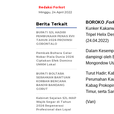
Redaksi Forkot
Minggu, 24 April 2022
BOROKO
,
For
Berita Terkait
Kunker Kakanwi
BUPATI SJL HADIRI
Tripel Helix D
PEMBUKAAN PENAS XVII
TAHUN 2026 PROVINSI
(24.04.2022)
GORONTALO
Dalam Kesempa
‎Pemkab Boltara Gelar
dampingi oleh 
Nobar Piala Dunia 2026
Ciptakan Efek Domino
Mongondow Utar
UMKM Lokal
Turut Hadir; K
BUPATI BOLTARA
SERAHKAN BANTUAN
Perumahan Kaw
KORBAN BENCANA
BANJIR BANDANG
Kabag Prokopi
GORUT
Timur, serta Sa
Kabinet Sejalan SJL-MAP
(Van)
Wajib Segar di Tahun
2026 Regenerasi
Profesional dan Loyal