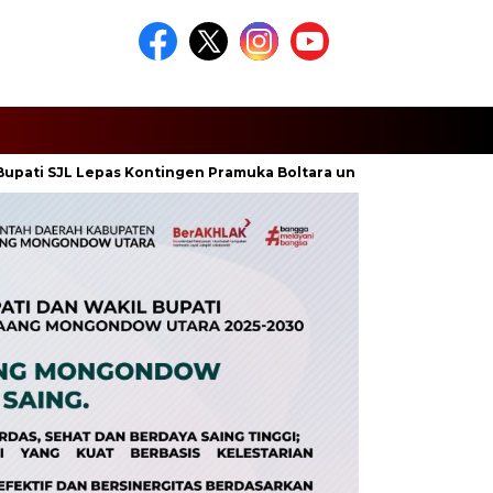
JL Lepas Kontingen Pramuka Boltara untuk Jambore Nasional XII 