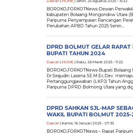
Daerah
|
HOME
| Senin, 25 Agustus 2025 - 15:32
BOROKO,FORKOTNews-Dewan Perwakilan
kabupaten Bolaang Mongondow Utara (Bo
Paripurna Penyampaian Rancangan Perat
Perubahan APBD Tahun 2025 Senin…
DPRD BOLMUT GELAR RAPAT 
BUPATI TAHUN 2024
Daerah
|
HOME
| Rabu, 26 Maret 2025 - 11:22
BOROKO,FORKOTNews-Bupati Bolaang 
Dr.Sirajudin Lasena SE.M.Ec.Dev memap
Pertanggungjawaban (LKPJ) Tahun Angg
Paripurna DPRD Bolmong Utara yang dige
DPRD SAHKAN SJL-MAP SEBA
WAKIL BUPATI BOLMUT 2025-
Daerah
| Kamis, 16 Januari 2025 - 07:35
BOROKO,FORKOTNews – Rapat Paripurn