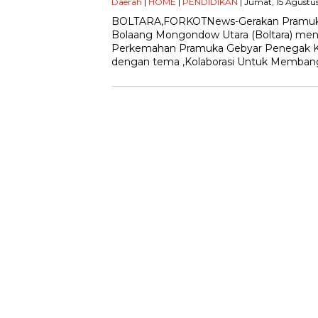
Daerah
|
HOME
|
PENDIDIKAN
| Jumat, 15 Agustus
BOLTARA,FORKOTNews-Gerakan Pramuka 
Bolaang Mongondow Utara (Boltara) men
Perkemahan Pramuka Gebyar Penegak 
dengan tema ,Kolaborasi Untuk Memban