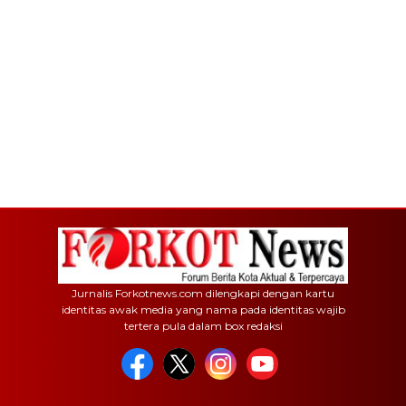
Jurnalis Forkotnews.com dilengkapi dengan kartu
identitas awak media yang nama pada identitas wajib
tertera pula dalam box redaksi