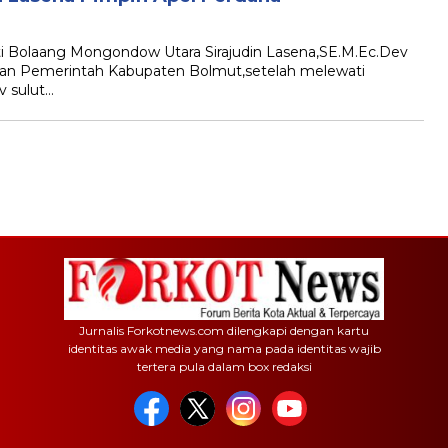
olaang Mongondow Utara Sirajudin Lasena,SE.M.Ec.Dev
gan Pemerintah Kabupaten Bolmut,setelah melewati
v sulut…
Jurnalis Forkotnews.com dilengkapi dengan kartu
identitas awak media yang nama pada identitas wajib
tertera pula dalam box redaksi