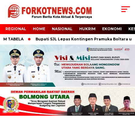
REGIONAL
HOME
NASIONAL
HUKRIM
EKONOMI
KE
M TABELA
Bupati SJL Lepas Kontingen Pramuka Boltara untuk