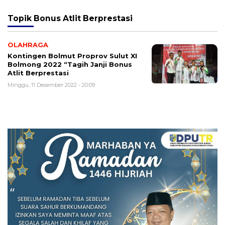
Topik
Bonus Atlit Berprestasi
OLAHRAGA
Kontingen Bolmut Proprov Sulut XI
Bolmong 2022 “Tagih Janji Bonus
Atlit Berprestasi
Minggu, 11 Desember 2022 - 20:09