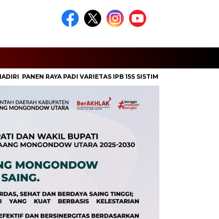
N RAYA PADI VARIETAS IPB 15S SISTIM TABELA
Bupati SJL Lep