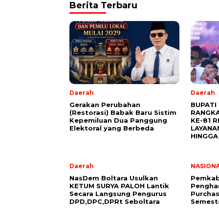
Berita Terbaru
Daerah
Daerah
Gerakan Perubahan
BUPATI
(Restorasi) Babak Baru Sistim
RANGKA
Kepemiluan Dua Panggung
KE-81 R
Elektoral yang Berbeda
LAYANA
HINGGA
Daerah
NASION
NasDem Boltara Usulkan
Pemkab 
KETUM SURYA PALOH Lantik
Penghar
Secara Langsung Pengurus
Purchas
DPD,DPC,DPRt Seboltara ‎
Semeste