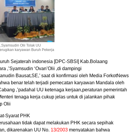
 ,Syamsudin Olii Tolak UU
rugikan karyawan Buruh Pekerja
Buruh Sejaterah indonesia [DPC-SBSI] Kab.Bolaang
a ,’Syamsudin ‘Ovan’Olii ,di dampingi
hanudin Bausat,SE,’ saat di konfirmasi oleh Media ForkotNews
hwa benar telah terjadi pemecatan karyawan Mandala oleh
abang ,’padahal UU ketenaga kerjaan,peraturan pemerintah
enteri tenaga kerja cukup jelas untuk di jalankan pihak
 Olii
rat-Syarat PHK
perusahaan tidak dapat melakukan PHK secara sepihak
an, dikarenakan UU No.
13/2003
menyatakan bahwa