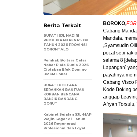
BOROKO
,
FOR
Berita Terkait
Cabang Mandala
BUPATI SJL HADIRI
Mandala, meman
PEMBUKAAN PENAS XVII
TAHUN 2026 PROVINSI
,Syamsudin Olii
GORONTALO
pecat sepihak o
selama 8 [dela
‎Pemkab Boltara Gelar
Nobar Piala Dunia 2026
Lapangan] yang
Ciptakan Efek Domino
UMKM Lokal
payahnya memb
Cabang Visco F
BUPATI BOLTARA
Kode Boking pe
SERAHKAN BANTUAN
KORBAN BENCANA
anggap Leaving
BANJIR BANDANG
GORUT
Afryan Torsulu
Kabinet Sejalan SJL-MAP
Wajib Segar di Tahun
2026 Regenerasi
Profesional dan Loyal