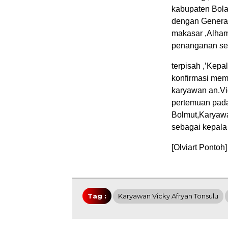
kabupaten Bol
dengan General
makasar ,Alha
penanganan seb
terpisah ,’Kepa
konfirmasi me
karyawan an.Vi
pertemuan pada
Bolmut,Karyawa
sebagai kepala
[Olviart Pontoh]
Tag :
Karyawan Vicky Afryan Tonsulu