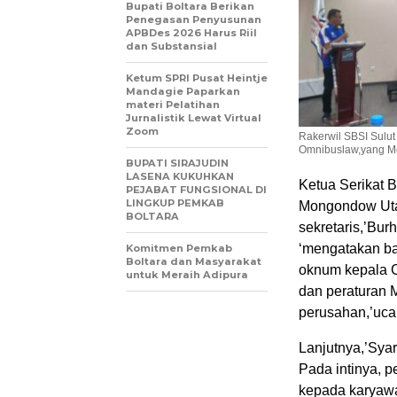
Bupati Boltara Berikan
Penegasan Penyusunan
APBDes 2026 Harus Riil
dan Substansial
‎Ketum SPRI Pusat Heintje
Mandagie Paparkan
materi Pelatihan
Jurnalistik Lewat Virtual
Zoom
Rakerwil SBSI Sulut
Omnibuslaw,yang Me
BUPATI SIRAJUDIN
LASENA KUKUHKAN
Ketua Serikat 
PEJABAT FUNGSIONAL DI
LINGKUP PEMKAB
Mongondow Utar
BOLTARA
sekretaris,’Bur
‘mengatakan ba
Komitmen Pemkab
Boltara dan Masyarakat
oknum kepala C
untuk Meraih Adipura
dan peraturan M
perusahan,’ucap
Lanjutnya,’Sya
Pada intinya, 
kepada karyaw