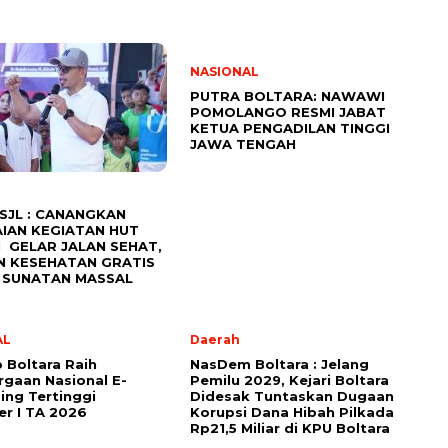
NASIONAL
PUTRA BOLTARA: NAWAWI
POMOLANGO RESMI JABAT
KETUA PENGADILAN TINGGI
JAWA TENGAH
 SJL : CANANGKAN
IAN KEGIATAN HUT
I GELAR JALAN SEHAT,
N KESEHATAN GRATIS
 SUNATAN MASSAL
AL
Daerah
Boltara Raih
‎NasDem Boltara : Jelang
gaan Nasional E-
Pemilu 2029, Kejari Boltara
ing Tertinggi
Didesak Tuntaskan Dugaan
r I TA 2026
Korupsi Dana Hibah Pilkada
Rp21,5 Miliar di KPU Boltara