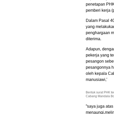
penetapan PHK 
pemberi kerja 
Dalam Pasal 4
yang melakuka
penghargaan ma
diterima.
Adapun, dengan
pekerja yang t
pesangon sebes
pesangonnya ha
oleh kepala Ca
manusiawi,’
Bentuk surat PHK t
Cabang Mandala Bo
”saya juga ata
menaungi,melin