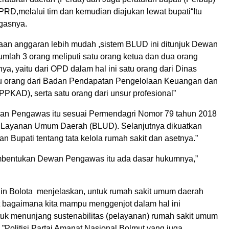
PRD,melalui tim dan kemudian diajukan lewat bupati“Itu
gasnya.
aan anggaran lebih mudah ,sistem BLUD ini ditunjuk Dewan
mlah 3 orang meliputi satu orang ketua dan dua orang
ya, yaitu dari OPD dalam hal ini satu orang dari Dinas
u orang dari Badan Pendapatan Pengelolaan Keuangan dan
PKAD), serta satu orang dari unsur profesional”
an Pengawas itu sesuai Permendagri Nomor 79 tahun 2018
 Layanan Umum Daerah (BLUD). Selanjutnya dikuatkan
n Bupati tentang tata kelola rumah sakit dan asetnya.”
mbentukan Dewan Pengawas itu ada dasar hukumnya,”
din Bolota menjelaskan, untuk rumah sakit umum daerah
bagaimana kita mampu menggenjot dalam hal ini
uk menunjang sustenabilitas (pelayanan) rumah sakit umum
”Politisi Partai Amanat Nasional Bolmut yang juga