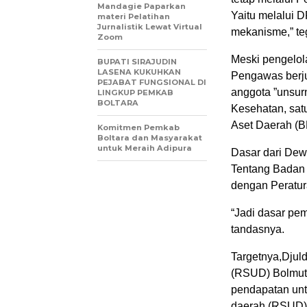
Mandagie Paparkan
Yaitu melalui D
materi Pelatihan
Jurnalistik Lewat Virtual
mekanisme,” te
Zoom
Meski pengelol
BUPATI SIRAJUDIN
LASENA KUKUHKAN
Pengawas berju
PEJABAT FUNGSIONAL DI
anggota ”unsurn
LINGKUP PEMKAB
BOLTARA
Kesehatan, sat
Aset Daerah (BP
Komitmen Pemkab
Boltara dan Masyarakat
untuk Meraih Adipura
Dasar dari Dew
Tentang Badan
dengan Peratura
“Jadi dasar pe
tandasnya.
Targetnya,Djul
(RSUD) Bolmut 
pendapatan unt
daerah (RSUD) 