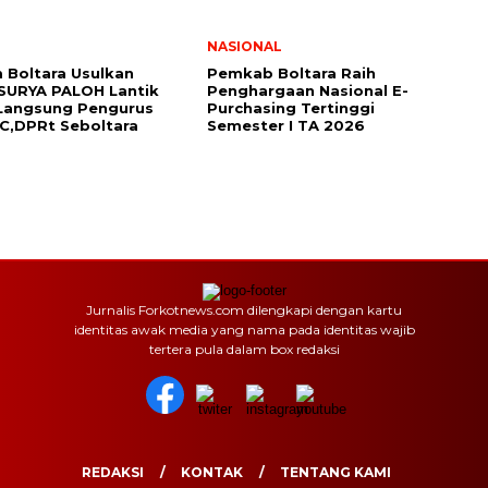
NASIONAL
Boltara Usulkan
Pemkab Boltara Raih
SURYA PALOH Lantik
Penghargaan Nasional E-
 Langsung Pengurus
Purchasing Tertinggi
,DPRt Seboltara ‎
Semester I TA 2026
Jurnalis Forkotnews.com dilengkapi dengan kartu
identitas awak media yang nama pada identitas wajib
tertera pula dalam box redaksi
REDAKSI
KONTAK
TENTANG KAMI