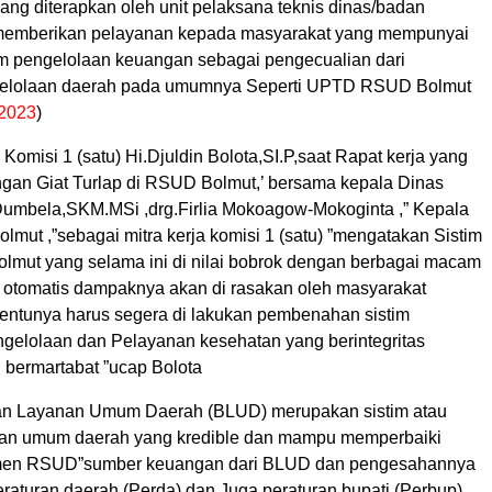
ang diterapkan oleh unit pelaksana teknis dinas/badan
memberikan pelayanan kepada masyarakat yang mempunyai
lam pengelolaan keuangan sebagai pengecualian dari
gelolaan daerah pada umumnya Seperti UPTD RSUD Bolmut
.2023
)
misi 1 (satu) Hi.Djuldin Bolota,SI.P,saat Rapat kerja yang
engan Giat Turlap di RSUD Bolmut,’ bersama kepala Dinas
Dumbela,SKM.MSi ,drg.Firlia Mokoagow-Mokoginta ,” Kepala
ut ,”sebagai mitra kerja komisi 1 (satu) ”mengatakan Sistim
lmut yang selama ini di nilai bobrok dengan berbagai macam
 otomatis dampaknya akan di rasakan oleh masyarakat
 tentunya harus segera di lakukan pembenahan sistim
elolaan dan Pelayanan kesehatan yang berintegritas
 bermartabat ”ucap Bolota
an Layanan Umum Daerah (BLUD) merupakan sistim atau
nan umum daerah yang kredible dan mampu memperbaiki
men RSUD”sumber keuangan dari BLUD dan pengesahannya
eraturan daerah (Perda) dan Juga peraturan bupati (Perbup)