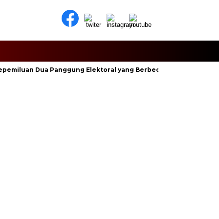
pemiluan Dua Panggung Elektoral yang Berbeda
BUPATI SJL 