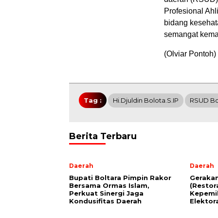
Profesional Ahl
bidang keseha
semangat keman
(Olviar Pontoh)
Tag :
Hi.Djuldin Bolota.S.IP
RSUD Bo
Berita Terbaru
Daerah
Daerah
Bupati Boltara Pimpin Rakor
Geraka
Bersama Ormas Islam,
(Restor
Perkuat Sinergi Jaga
Kepemi
Kondusifitas Daerah
Elektor