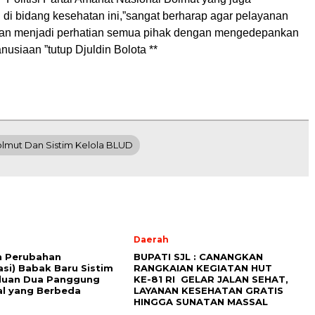
i di bidang kesehatan ini,”sangat berharap agar pelayanan
tan menjadi perhatian semua pihak dengan mengedepankan
usiaan ”tutup Djuldin Bolota **
lmut Dan Sistim Kelola BLUD
Daerah
n Perubahan
BUPATI SJL : CANANGKAN
asi) Babak Baru Sistim
RANGKAIAN KEGIATAN HUT
luan Dua Panggung
KE-81 RI GELAR JALAN SEHAT,
al yang Berbeda
LAYANAN KESEHATAN GRATIS
HINGGA SUNATAN MASSAL