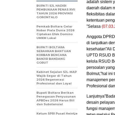
adalah sistem y
BUPATI SJL HADIRI
daerah dalam 
PEMBUKAAN PENAS XVII
TAHUN 2026 PROVINSI
fleksibitas da
GORONTALO
ketentuan pen
”Selasa
(07.03
‎Pemkab Boltara Gelar
Nobar Piala Dunia 2026
Ciptakan Efek Domino
Anggota DPRD Ko
UMKM Lokal
di lanjutkan d
BUPATI BOLTARA
kesehatan”Ali 
SERAHKAN BANTUAN
UPTD RSUD Bolm
KORBAN BENCANA
BANJIR BANDANG
kelola RSUD Bo
GORUT
persoalan yang
Kabinet Sejalan SJL-MAP
Bolmut,”hal ini
Wajib Segar di Tahun
manajemen peng
2026 Regenerasi
Profesional dan Loyal
Profesional dan
Bupati Boltara Berikan
Lanjutnya”Bad
Penegasan Penyusunan
APBDes 2026 Harus Riil
desain pelaya
dan Substansial
fungsi manaje
‎Ketum SPRI Pusat Heintje
tetap melalui P