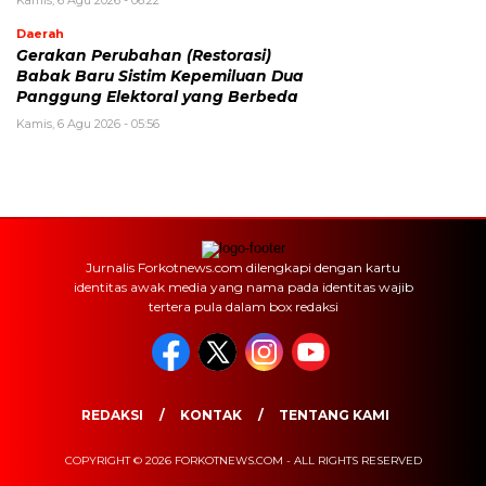
Kamis, 6 Agu 2026 - 06:22
Daerah
Gerakan Perubahan (Restorasi)
Babak Baru Sistim Kepemiluan Dua
Panggung Elektoral yang Berbeda
Kamis, 6 Agu 2026 - 05:56
Jurnalis Forkotnews.com dilengkapi dengan kartu
identitas awak media yang nama pada identitas wajib
tertera pula dalam box redaksi
REDAKSI
KONTAK
TENTANG KAMI
COPYRIGHT © 2026 FORKOTNEWS.COM - ALL RIGHTS RESERVED